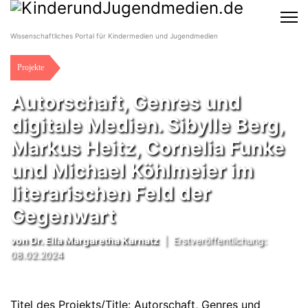
Wissenschaftliches Portal für Kindermedien und Jugendmedien
Projekte
Autorschaft, Genres und
digitale Medien. Sibylle Berg,
Markus Heitz, Cornelia Funke
und Michael Köhlmeier im
literarischen Feld der
Gegenwart
von
Dr. Ella Margaretha Karnatz
|
Erstveröffentlichung:
08.02.2024
Titel des Projekts/Title:
Autorschaft, Genres und