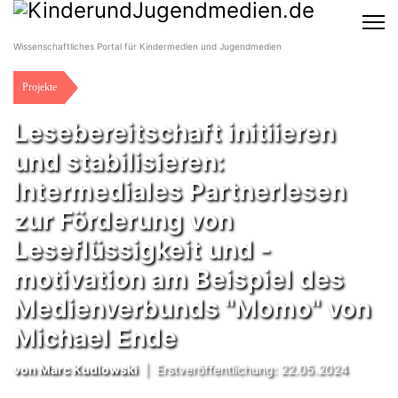
Wissenschaftliches Portal für Kindermedien und Jugendmedien
Projekte
Lesebereitschaft initiieren
und stabilisieren:
Intermediales Partnerlesen
zur Förderung von
Leseflüssigkeit und -
motivation am Beispiel des
Medienverbunds "Momo" von
Michael Ende
von
Marc Kudlowski
|
Erstveröffentlichung: 22.05.2024