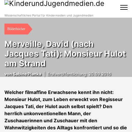
Wissenschaftliches Portal für Kindermedien und Jugendmedien
Bilderbücher
Merveille, David (nach
Jacques Tati): Monsieur Hulot
am Strand
von
Sabine Planka
|
Erstveröffentlichung: 20.09.2016
Welcher filmaffine Erwachsene kennt ihn nicht:
Monsieur Hulot, zum Leben erweckt von Regisseur
Jacques Tati, der Hulot auch selbst spielt? Den
herrlich unkonventionellen Mann, der
Zuschauerinnen und Zuschauer mit den
Wahnwitzigkeiten des Alltags konfrontiert und so die