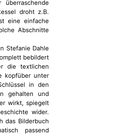
r überraschende
ssel droht z.B.
st eine einfache
lche Abschnitte
in Stefanie Dahle
omplett bebildert
r die textlichen
e kopfüber unter
chlüssel in den
ben gehalten und
r wirkt, spiegelt
eschichte wider.
h das Bilderbuch
matisch passend