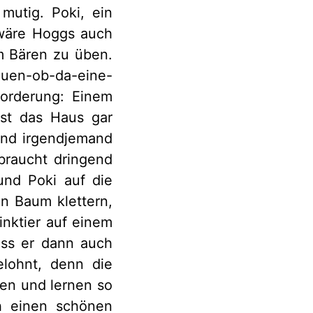
mutig. Poki, ein
 wäre Hoggs auch
m Bären zu üben.
uen-ob-da-eine-
sforderung: Einem
st das Haus gar
 und irgendjemand
braucht dringend
und Poki auf die
n Baum klettern,
inktier auf einem
uss er dann auch
elohnt, denn die
en und lernen so
h einen schönen