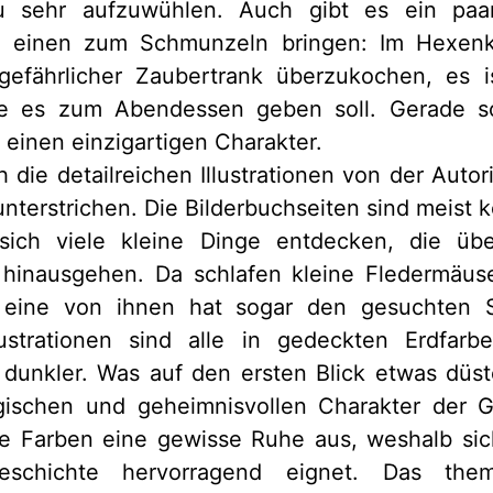
u sehr aufzuwühlen. Auch gibt es ein paa
e einen zum Schmunzeln bringen: Im Hexenke
gefährlicher Zaubertrank überzukochen, es i
ie es zum Abendessen geben soll. Gerade so
einen einzigartigen Charakter.
h die detailreichen Illustrationen von der Autor
unterstrichen. Die Bilderbuchseiten sind meist k
ich viele kleine Dinge entdecken, die übe
hinausgehen. Da schlafen kleine Fledermäus
eine von ihnen hat sogar den gesuchten S
ustrationen sind alle in gedeckten Erdfar
 dunkler. Was auf den ersten Blick etwas düste
ischen und geheimnisvollen Charakter der G
ie Farben eine gewisse Ruhe aus, weshalb sic
eschichte hervorragend eignet. Das the