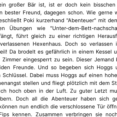
n großer Bär ist, ist er doch kein bisschen 
ein bester Freund, dagegen schon. Wie gerne
beschließt Poki kurzerhand "Abenteuer" mit de
en Übungen wie "Unter-dem-Bett-nachscha
fängt, führt gleich zu einer richtigen Herau
verlassenen Hexenhaus. Doch so verlassen i
eil! Da brodelt es gefährlich in einem Kessel
m Zimmer eingesperrt zu sein. Dieser Jemand 
eiden Freunde. Und so begeben sich Hoggs 
Schlüssel. Dabei muss Hoggs auf einen hohe
nenangst stellen und fliegt plötzlich mit dem St
ch hoch oben in der Luft. Zu guter Letzt m
bern. Doch all die Abenteuer haben sich g
können nun endlich die verschlossene Tür öffn
Fips kennen. Zusammen verbringen sie noc