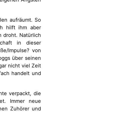
len aufräumt. So
h hilft ihm aber
 droht. Natürlich
chaft in dieser
öße/Impulse? von
oggs über seinen
r nicht viel Zeit
fach handelt und
hte verpackt, die
net. Immer neue
nen Zuhörer und