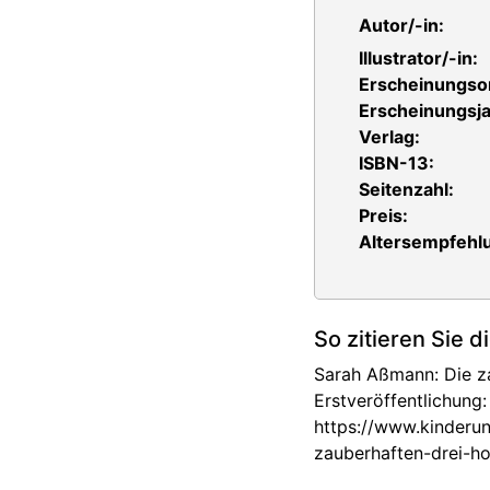
Autor/-in:
Illustrator/-in:
Erscheinungsor
Erscheinungsja
Verlag:
ISBN-13:
Seitenzahl:
Preis:
Altersempfehlu
So zitieren Sie d
Sarah Aßmann: Die za
Erstveröffentlichung:
https://www.kinderun
zauberhaften-drei-h