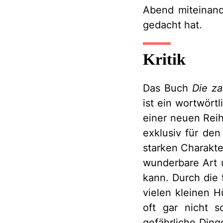
Abend miteinande
gedacht hat.
Kritik
Das Buch
Die z
ist ein wortwört
einer neuen Reihe
exklusiv für den
starken Charakter
wunderbare Art 
kann. Durch die 
vielen kleinen 
oft gar nicht s
gefährliche Ding