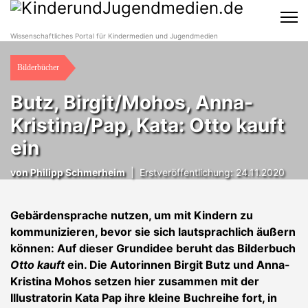
Wissenschaftliches Portal für Kindermedien und Jugendmedien
Bilderbücher
Butz, Birgit/Mohos, Anna-
Kristina/Pap, Kata: Otto kauft
ein
von
Philipp Schmerheim
|
Erstveröffentlichung: 24.11.2020
Gebärdensprache nutzen, um mit Kindern zu
kommunizieren, bevor sie sich lautsprachlich äußern
können: Auf dieser Grundidee beruht das Bilderbuch
Otto kauft
ein. Die Autorinnen Birgit Butz und Anna-
Kristina Mohos setzen hier zusammen mit der
Illustratorin Kata Pap ihre kleine Buchreihe fort, in