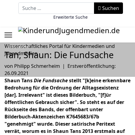
Suchbegriff eingeben
Suchen
Erweiterte Suche
Wissenschaftliches Portal für Kindermedien und
Bilderbücher
Tan, Shaun: Die Fundsache
Jugendmedien
von
Philipp Schmerheim
|
Erstveröffentlichung:
26.09.2021
Shaun Tans
Die Fundsache
stellt "[k]eine erkennbare
Bedrohung für die Ordnung der Alltagsexistenz
[dar]. Irrelevant" ist dieses Bilderbuch, "[f]ür
öffentlichen Gebrauch sicher". So steht es auf der
Rückseite des Bands, der offenbart unter
Bilderbuch-Aktenzeichen K7645683/67b
"genehmigt" wurde. Dieser satirische Peritext
verrät, worum es in Shaun Tans 2013 erstmals auf