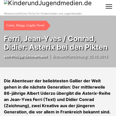
Wissenschaftliches Portal für Kindermedien und Jugendmedien
Comic, Manga, Graphic Novel
Ferri, Jean-Yves / Conrad,
Didier: Asterix bei den Pikten
von
Philipp Schmerheim
|
Erstveröffentlichung: 25.10.2013
Die Abenteuer der beliebtesten Gallier der Welt
gehen in die nächste Generation: Der mittlerweile
86-jährige Albert Uderzo übergibt die
Asterix
-Reihe
an Jean-Yves Ferri (Text) und Didier Conrad
(Zeichnung), zwei Kreative aus der jüngeren
Generation, die vor allem in Frankreich bekannt sind.