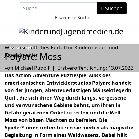
Suchbegriff eingeben
Suchen
Erweiterte Suche
Wissenschaftliches Portal für Kindermedien und
Computerspiele
Polyarc: Moss
Jugendmedien
von
Michael Rudolf
|
Erstveröffentlichung: 13.07.2022
Das Action-Adventure-Puzzlespiel
Moss
des
amerikanischen Entwicklerstudios Polyarc handelt
von der jungen, abenteuerlustigen Mäusekriegerin
Quill, die sich ihren Weg durch längst vergessene
und verwunschene Gebiete bahnt, um ihren in
Gefahr geratenen Onkel zu retten und die Welt
Moss von bösen Mächten zu befreien. Die
Spieler*innen unterstützen sie hierbei als magische
Begleitung in Form eines Waldwesens. Dabei hält