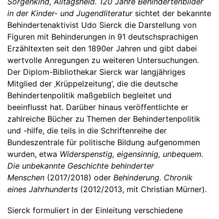
Sorgenkind, Alltagsheld. 120 Jahre Behindertenbilder
in der Kinder- und Jugendliteratur
sichtet der bekannte
Behindertenaktivist Udo Sierck die Darstellung von
Figuren mit Behinderungen in 91 deutschsprachigen
Erzähltexten seit den 1890er Jahren und gibt dabei
wertvolle Anregungen zu weiteren Untersuchungen.
Der Diplom-Bibliothekar Sierck war langjähriges
Mitglied der ‚Krüppelzeitung‘, die die deutsche
Behindertenpolitik maßgeblich begleitet und
beeinflusst hat. Darüber hinaus veröffentlichte er
zahlreiche Bücher zu Themen der Behindertenpolitik
und -hilfe, die teils in die Schriftenreihe der
Bundeszentrale für politische Bildung aufgenommen
wurden, etwa
Widerspenstig, eigensinnig, unbequem.
Die unbekannte Geschichte behinderter
Menschen
(2017/2018) oder
Behinderung. Chronik
eines Jahrhunderts
(2012/2013, mit Christian Mürner).
Sierck formuliert in der Einleitung verschiedene