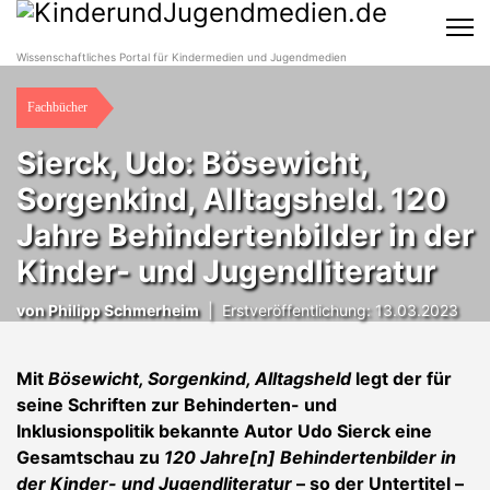
Wissenschaftliches Portal für Kindermedien und Jugendmedien
Fachbücher
Sierck, Udo: Bösewicht,
Sorgenkind, Alltagsheld. 120
Jahre Behindertenbilder in der
Kinder- und Jugendliteratur
von
Philipp Schmerheim
|
Erstveröffentlichung: 13.03.2023
Mit
Bösewicht, Sorgenkind, Alltagsheld
legt der für
seine Schriften zur Behinderten- und
Inklusionspolitik bekannte Autor Udo Sierck eine
Gesamtschau zu
120 Jahre[n] Behindertenbilder in
der Kinder- und Jugendliteratur
– so der Untertitel –