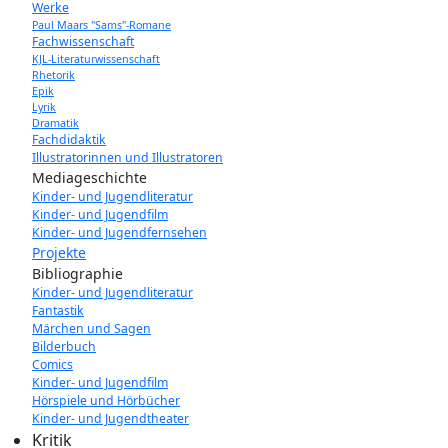
Werke
Paul Maars "Sams"-Romane
Fachwissenschaft
KJL-Literaturwissenschaft
Rhetorik
Epik
Lyrik
Dramatik
Fachdidaktik
Illustratorinnen und Illustratoren
Mediageschichte
Kinder- und Jugendliteratur
Kinder- und Jugendfilm
Kinder- und Jugendfernsehen
Projekte
Bibliographie
Kinder- und Jugendliteratur
Fantastik
Märchen und Sagen
Bilderbuch
Comics
Kinder- und Jugendfilm
Hörspiele und Hörbücher
Kinder- und Jugendtheater
Kritik