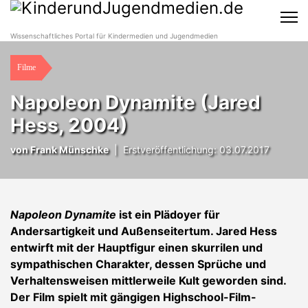
Wissenschaftliches Portal für Kindermedien und Jugendmedien
Filme
Napoleon Dynamite (Jared
Hess, 2004)
von
Frank Münschke
|
Erstveröffentlichung: 03.07.2017
Napoleon Dynamite
ist ein Plädoyer für
Andersartigkeit und Außenseitertum. Jared Hess
entwirft mit der Hauptfigur einen skurrilen und
sympathischen Charakter, dessen Sprüche und
Verhaltensweisen mittlerweile Kult geworden sind.
Der Film spielt mit gängigen Highschool-Film-