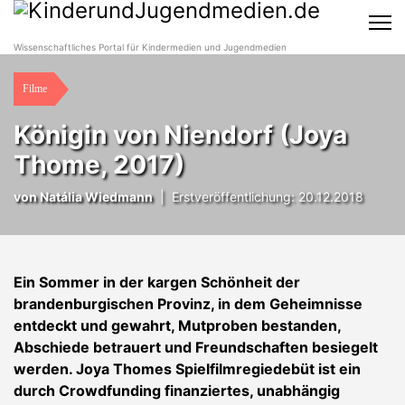
Wissenschaftliches Portal für Kindermedien und Jugendmedien
Filme
Königin von Niendorf (Joya
Thome, 2017)
von
Natália Wiedmann
|
Erstveröffentlichung: 20.12.2018
Ein Sommer in der kargen Schönheit der
brandenburgischen Provinz, in dem Geheimnisse
entdeckt und gewahrt, Mutproben bestanden,
Abschiede betrauert und Freundschaften besiegelt
werden. Joya Thomes Spielfilmregiedebüt ist ein
durch Crowdfunding finanziertes, unabhängig