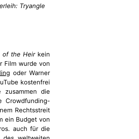
erleih: Tryangle
 of the Heir
kein
Der Film wurde von
ling
oder Warner
ouTube kostenfrei
ie zusammen die
ne Crowdfunding-
nem Rechtsstreit
am ein Budget von
os. auch für die
t des weltweiten