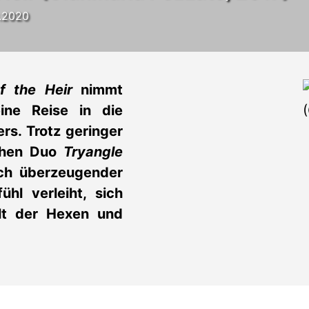
3.2020
f the Heir
nimmt
ine Reise in die
s. Trotz geringer
ischen Duo
Tryangle
ich überzeugender
hl verleiht, sich
elt der Hexen und