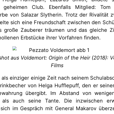
n geheimen Club. Ebenfalls Mitglied: Tom 
be von Salazar Slytherin. Trotz der Rivalität 
lte sich eine Freundschaft zwischen den Schül
ls große Zauberer träumen und das gleiche Zie
hollenen Erbstücke ihrer Vorfahren finden.
hot aus Voldemort: Origin of the Heir (2018): V
Films
t als einziger einige Zeit nach seinem Schulabsc
rinkbecher von Helga Hufflepuff, den er sein
ewahrung übergibt. Im Abstand von wenige
 als auch seine Tante. Die inzwischen er
sich im Gespräch mit General Makarov überz