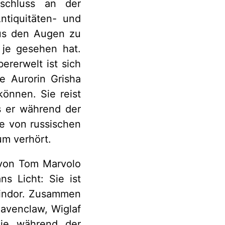
schluss an der
ntiquitäten- und
aus den Augen zu
 je gesehen hat.
rerwelt ist sich
e Aurorin Grisha
önnen. Sie reist
s er während der
ie von russischen
um verhört.
 von Tom Marvolo
s Licht: Sie ist
findor. Zusammen
avenclaw, Wiglaf
sie während der