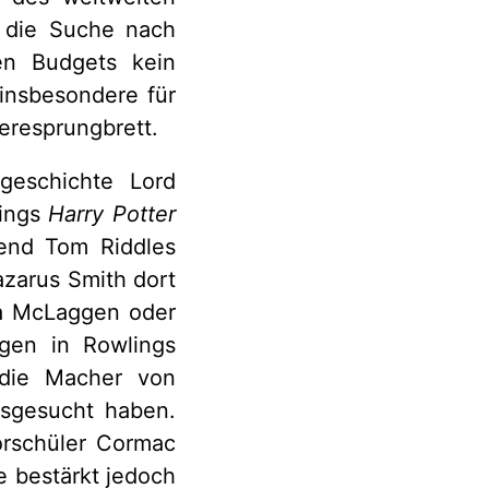
 die Suche nach
en Budgets kein
 insbesondere für
eresprungbrett.
geschichte Lord
lings
Harry Potter
end Tom Riddles
azarus Smith dort
ha McLaggen oder
gen in Rowlings
s die Macher von
gesucht haben.
orschüler Cormac
 bestärkt jedoch