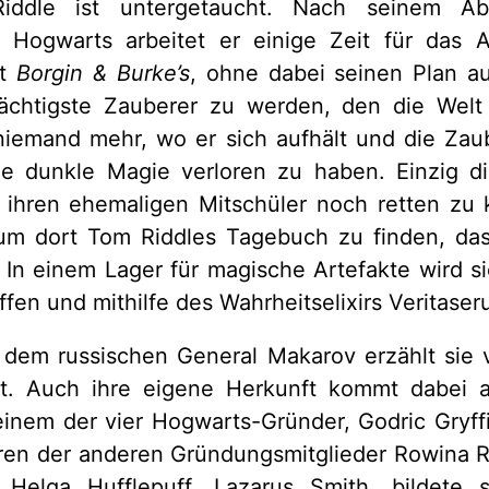
iddle ist untergetaucht. Nach seinem Ab
Hogwarts arbeitet er einige Zeit für das A
ft
Borgin & Burke’s
, ohne dabei seinen Plan 
mächtigste Zauberer zu werden, den die Welt
iemand mehr, wo er sich aufhält und die Zaube
die dunkle Magie verloren zu haben. Einzig di
 ihren ehemaligen Mitschüler noch retten zu k
um dort Tom Riddles Tagebuch zu finden, da
. In einem Lager für magische Artefakte wird s
ffen und mithilfe des Wahrheitselixirs Veritaser
 dem russischen General Makarov erzählt sie
it. Auch ihre eigene Herkunft kommt dabei an
einem der vier Hogwarts-Gründer, Godric Gryf
ren der anderen Gründungsmitglieder Rowina R
 Helga Hufflepuff, Lazarus Smith, bildete 