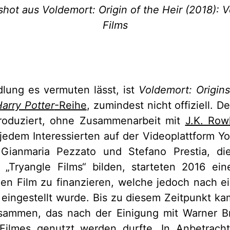
hot aus Voldemort: Origin of the Heir (2018): V
Films
lung es vermuten lässt, ist
Voldemort: Origins
arry Potter
-Reihe
, zumindest nicht offiziell. 
roduziert, ohne Zusammenarbeit mit
J.K. Row
 jedem Interessierten auf der Videoplattform Y
 Gianmaria Pezzato und Stefano Prestia, d
a „Tryangle Films“ bilden, starteten 2016 ei
n Film zu finanzieren, welche jedoch nach ei
 eingestellt wurde. Bis zu diesem Zeitpunkt k
sammen, das nach der Einigung mit Warner Br
Filmes genutzt werden durfte. In Anbetrach