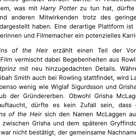
llem, was mit
Harry Potter
zu tun hat, dürfte
und anderen Mitwirkenden trotz des gering
argestellt haben. Eine derartige Plattform ist
rinnen und Filmemacher ein potenzielles Karri
ins of the Heir
erzählt einen Teil der Vor
 Film vermischt dabei Begebenheiten aus Row
tprinz
mit neu hinzugedachten Details. Währ
ibah Smith auch bei Rowling stattfindet, wird L
ebenso wenig wie Wiglaf Sigurdsson und Gris
ub der Gründererben. Obwohl Grisha McLag
uftaucht, dürfte es kein Zufall sein, das
ns of the Heir
sich den Namen McLaggen aus
 zwischen Grisha und dem späteren Gryffind
war nicht bestätigt, der gemeinsame Nachname