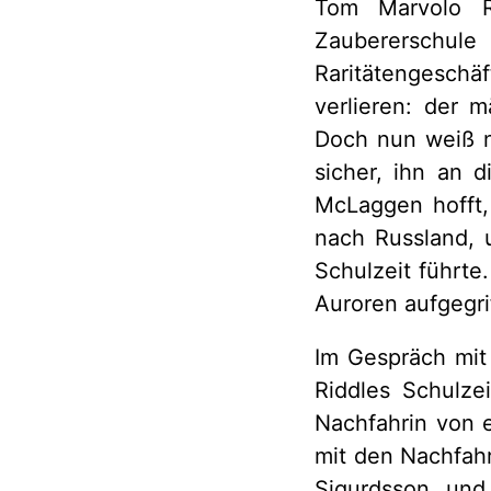
Tom Marvolo R
Zaubererschule
Raritätengeschä
verlieren: der 
Doch nun weiß n
sicher, ihn an 
McLaggen hofft,
nach Russland, 
Schulzeit führte
Auroren aufgegri
Im Gespräch mit
Riddles Schulze
Nachfahrin von 
mit den Nachfah
Sigurdsson und