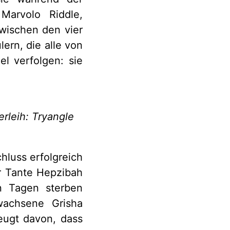
Marvolo Riddle,
zwischen den vier
ern, die alle von
l verfolgen: sie
erleih: Tryangle
hluss erfolgreich
er Tante Hepzibah
n Tagen sterben
wachsene Grisha
eugt davon, dass