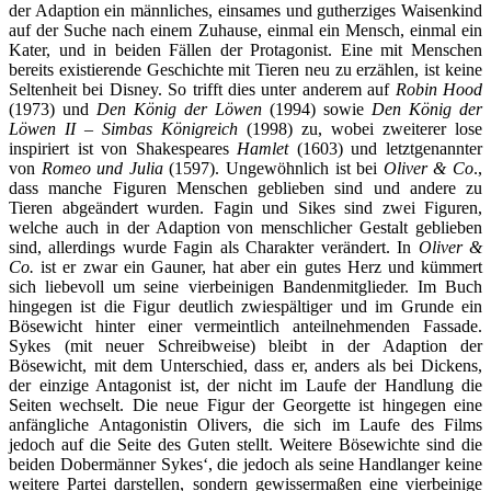
der Adaption ein männliches, einsames und gutherziges Waisenkind
auf der Suche nach einem Zuhause, einmal ein Mensch, einmal ein
Kater, und in beiden Fällen der Protagonist. Eine mit Menschen
bereits existierende Geschichte mit Tieren neu zu erzählen, ist keine
Seltenheit bei Disney. So trifft dies unter anderem auf
Robin Hood
(1973) und
Den König der Löwen
(1994) sowie
Den König der
Löwen II – Simbas Königreich
(1998) zu, wobei zweiterer lose
inspiriert ist von Shakespeares
Hamlet
(1603) und letztgenannter
von
Romeo und Julia
(1597). Ungewöhnlich ist bei
Oliver & Co
.,
dass manche Figuren Menschen geblieben sind und andere zu
Tieren abgeändert wurden. Fagin und Sikes sind zwei Figuren,
welche auch in der Adaption von menschlicher Gestalt geblieben
sind, allerdings wurde Fagin als Charakter verändert. In
Oliver &
Co.
ist er zwar ein Gauner, hat aber ein gutes Herz und kümmert
sich liebevoll um seine vierbeinigen Bandenmitglieder. Im Buch
hingegen ist die Figur deutlich zwiespältiger und im Grunde ein
Bösewicht hinter einer vermeintlich anteilnehmenden Fassade.
Sykes (mit neuer Schreibweise) bleibt in der Adaption der
Bösewicht, mit dem Unterschied, dass er, anders als bei Dickens,
der einzige Antagonist ist, der nicht im Laufe der Handlung die
Seiten wechselt. Die neue Figur der Georgette ist hingegen eine
anfängliche Antagonistin Olivers, die sich im Laufe des Films
jedoch auf die Seite des Guten stellt. Weitere Bösewichte sind die
beiden Dobermänner Sykes‘, die jedoch als seine Handlanger keine
weitere Partei darstellen, sondern gewissermaßen eine vierbeinige