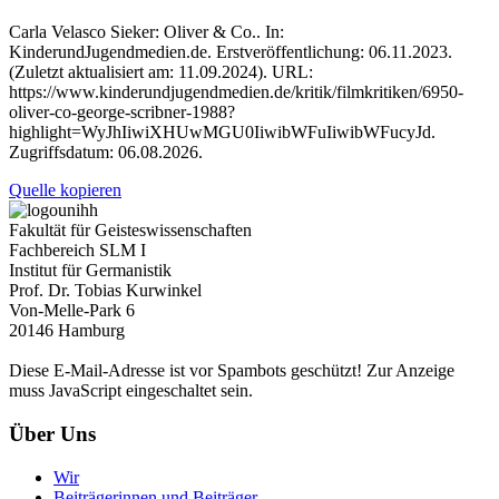
Carla Velasco Sieker: Oliver & Co.. In:
KinderundJugendmedien.de. Erstveröffentlichung: 06.11.2023.
(Zuletzt aktualisiert am: 11.09.2024). URL:
https://www.kinderundjugendmedien.de/kritik/filmkritiken/6950-
oliver-co-george-scribner-1988?
highlight=WyJhIiwiXHUwMGU0IiwibWFuIiwibWFucyJd.
Zugriffsdatum: 06.08.2026.
Quelle kopieren
Fakultät für Geisteswissenschaften
Fachbereich SLM I
Institut für Germanistik
Prof. Dr. Tobias Kurwinkel
Von-Melle-Park 6
20146 Hamburg
Diese E-Mail-Adresse ist vor Spambots geschützt! Zur Anzeige
muss JavaScript eingeschaltet sein.
Über Uns
Wir
Beiträgerinnen und Beiträger