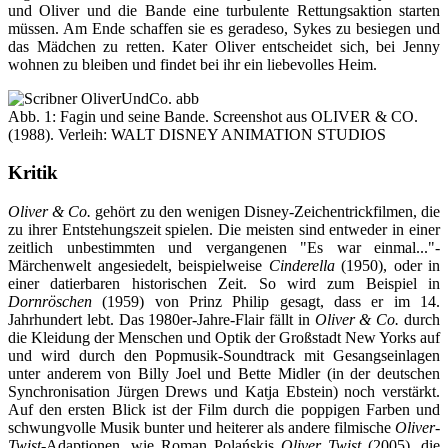
und Oliver und die Bande eine turbulente Rettungsaktion starten
müssen. Am Ende schaffen sie es geradeso, Sykes zu besiegen und
das Mädchen zu retten. Kater Oliver entscheidet sich, bei Jenny
wohnen zu bleiben und findet bei ihr ein liebevolles Heim.
Abb. 1: Fagin und seine Bande. Screenshot aus OLIVER & CO.
(1988). Verleih: WALT DISNEY ANIMATION STUDIOS
Kritik
Oliver & Co.
gehört zu den wenigen Disney-Zeichentrickfilmen, die
zu ihrer Entstehungszeit spielen. Die meisten sind entweder in einer
zeitlich unbestimmten und vergangenen "Es war einmal..."-
Märchenwelt angesiedelt, beispielweise
Cinderella
(1950), oder in
einer datierbaren historischen Zeit. So wird zum Beispiel in
Dornröschen
(1959) von Prinz Philip gesagt, dass er im 14.
Jahrhundert lebt. Das 1980er-Jahre-Flair fällt in
Oliver & Co.
durch
die Kleidung der Menschen und Optik der Großstadt New Yorks auf
und wird durch den Popmusik-Soundtrack mit Gesangseinlagen
unter anderem von Billy Joel und Bette Midler (in der deutschen
Synchronisation Jürgen Drews und Katja Ebstein) noch verstärkt.
Auf den ersten Blick ist der Film durch die poppigen Farben und
schwungvolle Musik bunter und heiterer als andere filmische
Oliver-
Twist
-Adaptionen, wie Roman Polańskis
Oliver Twist
(2005), die