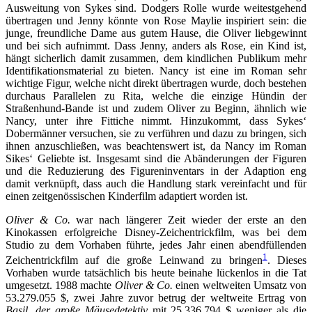
Ausweitung von Sykes sind. Dodgers Rolle wurde weitestgehend
übertragen und Jenny könnte von Rose Maylie inspiriert sein: die
junge, freundliche Dame aus gutem Hause, die Oliver liebgewinnt
und bei sich aufnimmt. Dass Jenny, anders als Rose, ein Kind ist,
hängt sicherlich damit zusammen, dem kindlichen Publikum mehr
Identifikationsmaterial zu bieten. Nancy ist eine im Roman sehr
wichtige Figur, welche nicht direkt übertragen wurde, doch bestehen
durchaus Parallelen zu Rita, welche die einzige Hündin der
Straßenhund-Bande ist und zudem Oliver zu Beginn, ähnlich wie
Nancy, unter ihre Fittiche nimmt. Hinzukommt, dass Sykes‘
Dobermänner versuchen, sie zu verführen und dazu zu bringen, sich
ihnen anzuschließen, was beachtenswert ist, da Nancy im Roman
Sikes‘ Geliebte ist. Insgesamt sind die Abänderungen der Figuren
und die Reduzierung des Figureninventars in der Adaption eng
damit verknüpft, dass auch die Handlung stark vereinfacht und für
einen zeitgenössischen Kinderfilm adaptiert worden ist.
Oliver & Co.
war nach längerer Zeit wieder der erste an den
Kinokassen erfolgreiche Disney-Zeichentrickfilm, was bei dem
Studio zu dem Vorhaben führte, jedes Jahr einen abendfüllenden
1
Zeichentrickfilm auf die große Leinwand zu bringen
. Dieses
Vorhaben wurde tatsächlich bis heute beinahe lückenlos in die Tat
umgesetzt. 1988 machte
Oliver & Co.
einen weltweiten Umsatz von
53.279.055 $, zwei Jahre zuvor betrug der weltweite Ertrag von
Basil, der große Mäusedetektiv
mit 25.336.794 $ weniger als die