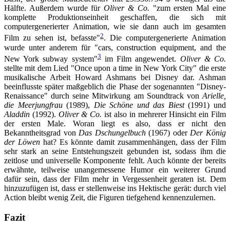
Hälfte. Außerdem wurde für
Oliver & Co.
"zum ersten Mal eine
komplette Produktionseinheit geschaffen, die sich mit
computergenerierter Animation, wie sie dann auch im gesamten
2
Film zu sehen ist, befasste"
. Die computergenerierte Animation
wurde unter anderem für "cars, construction equipment, and the
3
New York subway system"
im Film angewendet.
Oliver & Co.
stellte mit dem Lied "Once upon a time in New York City" die erste
musikalische Arbeit Howard Ashmans bei Disney dar. Ashman
beeinflusste später maßgeblich die Phase der sogenannten "Disney-
Renaissance" durch seine Mitwirkung am Soundtrack von
Arielle,
die Meerjungfrau
(1989),
Die Schöne und das Biest
(1991) und
Aladdin
(1992).
Oliver & Co.
ist also in mehrerer Hinsicht ein Film
der ersten Male. Woran liegt es also, dass er nicht den
Bekanntheitsgrad von
Das Dschungelbuch
(1967) oder
Der König
der Löwen
hat? Es könnte damit zusammenhängen, dass der Film
sehr stark an seine Entstehungszeit gebunden ist, sodass ihm die
zeitlose und universelle Komponente fehlt. Auch könnte der bereits
erwähnte, teilweise unangemessene Humor ein weiterer Grund
dafür sein, dass der Film mehr in Vergessenheit geraten ist. Dem
hinzuzufügen ist, dass er stellenweise ins Hektische gerät: durch viel
Action bleibt wenig Zeit, die Figuren tiefgehend kennenzulernen.
Fazit