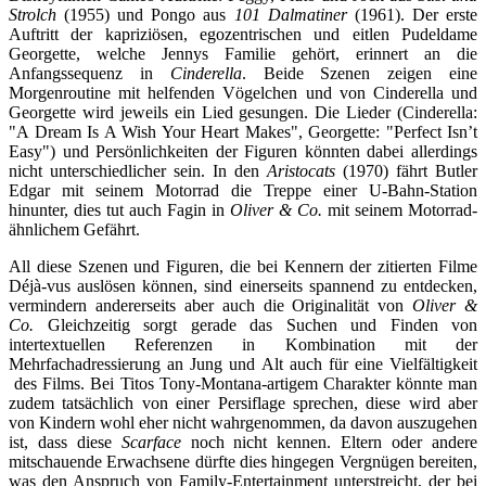
Strolch
(1955) und Pongo aus
101 Dalmatiner
(1961). Der erste
Auftritt der kapriziösen, egozentrischen und eitlen Pudeldame
Georgette, welche Jennys Familie gehört, erinnert an die
Anfangssequenz in
Cinderella
. Beide Szenen zeigen eine
Morgenroutine mit helfenden Vögelchen und von Cinderella und
Georgette wird jeweils ein Lied gesungen. Die Lieder (Cinderella:
"A Dream Is A Wish Your Heart Makes", Georgette: "Perfect Isn’t
Easy") und Persönlichkeiten der Figuren könnten dabei allerdings
nicht unterschiedlicher sein. In den
Aristocats
(1970) fährt Butler
Edgar mit seinem Motorrad die Treppe einer U-Bahn-Station
hinunter, dies tut auch Fagin in
Oliver & Co.
mit seinem Motorrad-
ähnlichem Gefährt.
All diese Szenen und Figuren, die bei Kennern der zitierten Filme
Déjà-vus auslösen können, sind einerseits spannend zu entdecken,
vermindern andererseits aber auch die Originalität von
Oliver &
Co.
Gleichzeitig sorgt gerade das Suchen und Finden von
intertextuellen Referenzen in Kombination mit der
Mehrfachadressierung an Jung und Alt auch für eine Vielfältigkeit
des Films. Bei Titos Tony-Montana-artigem Charakter könnte man
zudem tatsächlich von einer Persiflage sprechen, diese wird aber
von Kindern wohl eher nicht wahrgenommen, da davon auszugehen
ist, dass diese
Scarface
noch nicht kennen. Eltern oder andere
mitschauende Erwachsene dürfte dies hingegen Vergnügen bereiten,
was den Anspruch von Family-Entertainment unterstreicht, der bei