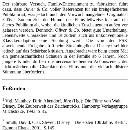
Der spürbare Versuch, Family-Entertainment zu fabrizieren führt
dazu, dass
Oliver & Co
. voller Referenzen für ein breitgefächertes
Publikum ist, was jedoch auch den Vorwurf mangelnder Originalität
zulässt. Zudem zielt der Humor des Films teilweise klar auf ein
älteres Publikum ab, wobei die kindlichen Zuschauenden außen vor
gelassen werden. Dennoch:
Oliver & Co.
bietet gute Unterhaltung,
liebenswerte Charaktere und ist zudem auch als unkonventionelle
Klassikeradaption eine Sichtung wert. Die von der FSK
abweichende Freigabe ab 0 beim Streamingdienst Disney+ sei hier
jedoch auf das Schärfste kritisiert. Angebracht wäre beim ersten Mal
ein gemeinschaftliches Schauen in der Familie ab 6 Jahren. Noch
jüngere Kinder dürften die nervenaufreibenden Actionszenen, der
nicht-märchenhafte Charakter des Films und die vielfach düstere
Stimmung überfordern.
Fußnoten
1
Vgl. Manthey, Dirk; Altendorf, Jörg (Hg.): Die Filme von Walt
Disney. Die Zauberwelt des Zeichentricks. Hamburg: Verlagsgruppe
Milchstraße, 1993. S.85.
2
Smith, David; Clar, Steven: Disney – Die ersten 100 Jahre. Berlin:
Egmont Ehapa, 2001. S.149.