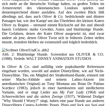
sich mehr an die literarische Vorlage halten, zu großen Teilen im
Armenviertel des viktorianischen Londons spielen und
dementsprechend düster ausfallen. Auf den zweiten Blick fällt
allerdings auf, dass auch
Oliver & Co.
bedrückende und düstere
Passagen hat, wie den Kampf um das Überleben des kleinen Katers
Oliver zu Beginn – niemand nimmt Rücksicht auf ihn und überall
lauern Gefahren: starke Gewitter, Autos und blutrünstige Hunde.
Die Gefahren, denen der Kater Oliver ausgesetzt ist, sind zwar
andere als jene, denen Oliver Twist sich in früheren Zeiten stellen
musste, trotzdem bleiben sie existenziell und folglich bedrohlich.
Abb. 2: Blutrünstige Hunde. Screenshot aus OLIVER & CO.
(1988). Verleih: WALT DISNEY ANIMATION STUDIOS
In
Oliver & Co
. sind auffällig viele popkulturelle Referenzen
eingebaut worden, sowohl auf andere Disneyfilme, wie auf Nicht-
Disneyfilme. Tito, ein Mitglied der Straßenhund-Bande, erinnert mit
seiner Macho-Attitüde und seinem Latino-Akzent (im
amerikanischen Original) an Tony Montana aus Brian De Palmas
Scarface
(1983), jedoch in einer harmloseren und niedlicheren
Variante, und er singt Lieder aus
My Fair Lady
(1964) und
Schneewittchen und die sieben Zwerge
(1937). Während Dodger
"Why Should I Worry?" singt, haben eine paar Hunde aus anderen
Disneyfilmen Cameo-Auftritte: Peggy, Pluto und Jock aus
Susi und