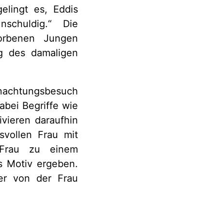
lingt es, Eddis
schuldig.“ Die
orbenen Jungen
ng des damaligen
rnachtungsbesuch
abei Begriffe wie
ivieren daraufhin
svollen Frau mit
 Frau zu einem
s Motiv ergeben.
 er von der Frau