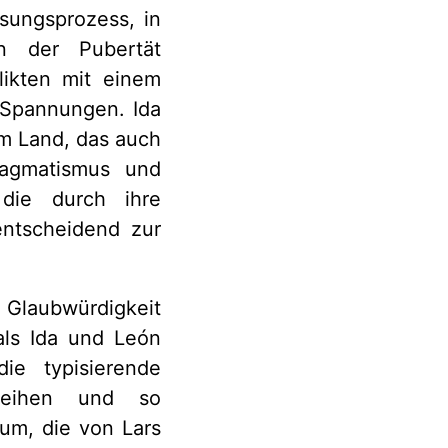
sungsprozess, in
en der Pubertät
likten mit einem
 Spannungen. Ida
om Land, das auch
Pragmatismus und
 die durch ihre
entscheidend zur
 Glaubwürdigkeit
 als Ida und León
ie typisierende
rleihen und so
rum, die von Lars