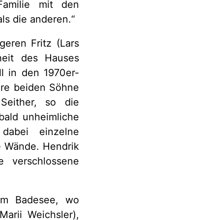
amilie mit den
ls die anderen.“
eren Fritz (Lars
heit des Hauses
l in den 1970er-
hre beiden Söhne
Seither, so die
bald unheimliche
 dabei einzelne
e Wände. Hendrik
e verschlossene
 am Badesee, wo
Marii Weichsler),