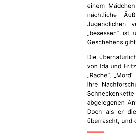
einem Mädchen 
nächtliche Äu
Jugendlichen 
„besessen“ ist 
Geschehens gibt
Die übernatürli
von Ida und Frit
„Rache“, „Mord“ 
ihre Nachforsch
Schneckenkett
abgelegenen Anw
Doch als er die
überrascht, und d