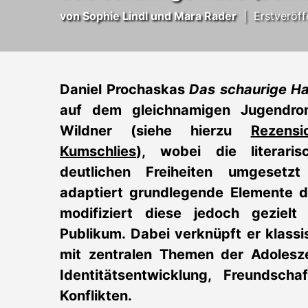
von Sophie Lindl und Mara Rader
|
Erstveröff
Daniel Prochaskas
Das schaurige H
auf dem gleichnamigen Jugendro
Wildner (siehe hierzu
Rezens
Kumschlies
)
, wobei die literari
deutlichen Freiheiten umgesetz
adaptiert grundlegende Elemente d
modifiziert diese jedoch gezielt
Publikum. Dabei verknüpft er klass
mit zentralen Themen der Adolesz
Identitätsentwicklung, Freundscha
Konflikten.