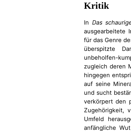
Kritik
In
Das schauri
ausgearbeitete I
für das Genre des
überspitzte Da
unbeholfen-kum
zugleich deren 
hingegen entspri
auf seine Miner
und sucht bestä
verkörpert den 
Zugehörigkeit, 
Umfeld herausge
anfängliche Wut