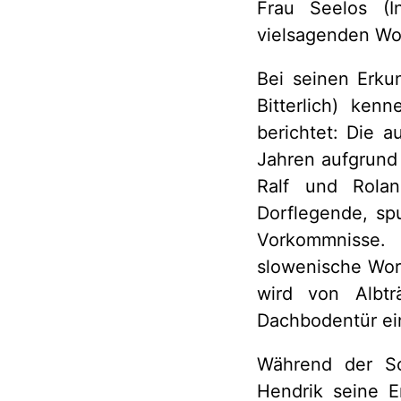
Frau Seelos (
vielsagenden Wor
Bei seinen Erku
Bitterlich) ke
berichtet: Die 
Jahren aufgrund
Ralf und Rolan
Dorflegende, sp
Vorkommnisse. 
slowenische Wor
wird von Albtr
Dachbodentür ein
Während der Sc
Hendrik seine Er