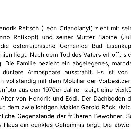
endrik Reitsch (León Orlandianyi) zieht mit se
nno Roßkopf) und seiner Mutter Sabine (Jul
 die österreichische Gemeinde Bad Eisenkap
ien liegt. Nach dem Tod des Vaters erhofft sic
. Die Familie bezieht ein abgelegenes, marod
 düstere Atmosphäre ausstrahlt. Es ist von
h vollständig mit dem Mobiliar der Vorbesitzer 
ienfoto aus den 1970er-Jahren zeigt eine vierkö
Alter von Hendrik und Eddi. Der Dachboden d
ut dem zwielichtigen Makler Gerold Röckl (Mic
nliche Gegenstände der früheren Bewohner. S
as Haus ein dunkles Geheimnis birgt. Die abwe