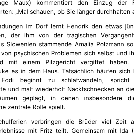
Inge Maux) kommentiert den Einzug der F
ten: „Mal schauen, ob Sie länger durchhalten a
ndungen im Dorf lernt Hendrik den etwas jüng
nnen, der ihm von der tragischen Vergangen
aus Slowenien stammende Amalia Polzmann sol
 von psychischen Problemen sich selbst und i
d mit einem Pilzgericht vergiftet haben. 
uke es in dem Haus. Tatsächlich häufen sich 
Eddi beginnt zu schlafwandeln, spricht
te und malt wiederholt Nacktschnecken an di
äumen geplagt, in denen insbesondere di
e zentrale Rolle spielt.
hulferien verbringen die Brüder viel Zeit
lebnisse mit Fritz teilt. Gemeinsam mit Ida (