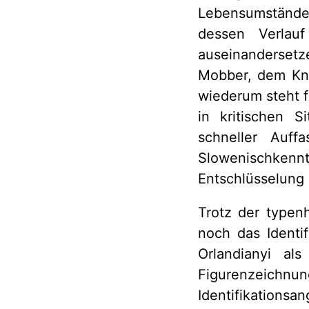
Lebensumständen
dessen Verlauf
auseinandersetz
Mobber, dem Knü
wiederum steht f
in kritischen S
schneller Auff
Slowenischkennt
Entschlüsselung 
Trotz der typen
noch das Identif
Orlandianyi al
Figurenzeichn
Identifikationsa