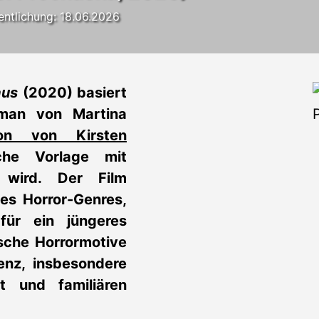
entlichung: 18.06.2026
aus
(2020) basiert
man von Martina
ion von Kirsten
sche Vorlage mit
t wird. Der Film
es Horror-Genres,
 für ein jüngeres
ische Horrormotive
enz, insbesondere
ft und familiären