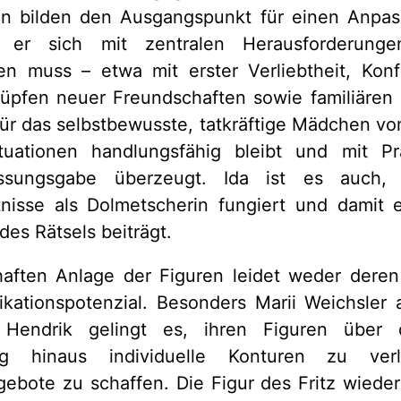
 bilden den Ausgangspunkt für einen Anpas
 er sich mit zentralen Herausforderung
en muss – etwa mit erster Verliebtheit, Konf
pfen neuer Freundschaften sowie familiären
ür das selbstbewusste, tatkräftige Mädchen v
ituationen handlungsfähig bleibt und mit 
assungsgabe überzeugt. Ida ist es auch,
nisse als Dolmetscherin fungiert und damit 
des Rätsels beiträgt.
haften Anlage der Figuren leidet weder deren
ikationspotenzial. Besonders Marii Weichsler
s Hendrik gelingt es, ihren Figuren über d
ung hinaus individuelle Konturen zu ve
ngebote zu schaffen. Die Figur des Fritz wiede