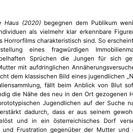
ge Haus
(2020)
begegnen dem Publikum wenig
ndividuen als vielmehr klar erkennbare Figur
 Horrorfilms charakteristisch sind. So erschein
rstellung eines fragwürdigen Immobilienm
pelhaften Sprüchen die Jungen für sich ge
Mutter mit aufdringlichen Annäherungsversuche
cht dem klassischen Bild eines jugendlichen „Ner
aliensammlung, fällt beim Anblick von Blut so
ndig die Nähe des neu in den Ort gezogenen He
prototypischen Jugendlichen auf der Suche na
verstärkt dadurch, dass er aus seinem gewoh
löst und in ein österreichisches Dorf vers
 und Frustration gegenüber der Mutter und