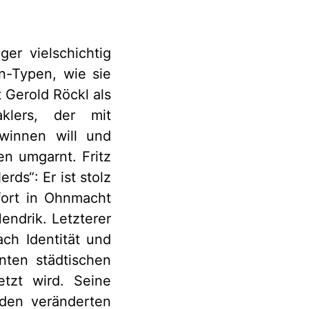
er vielschichtig
en-Typen, wie sie
t Gerold Röckl als
aklers, der mit
winnen will und
n umgarnt. Fritz
ds“: Er ist stolz
fort in Ohnmacht
ndrik. Letzterer
ch Identität und
nten städtischen
etzt wird. Seine
 den veränderten