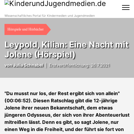
Wissenschaftliches Portal für Kindermedien und Jugendmedien
Hörspiele und Hörbücher
Leypold, Kilian: Eine Nacht mit
Jolene (Hörspiel)
von Julia Schnabel
|
Erstveröffentlichung: 26.7.2021
"Du musst nur los, der Rest ergibt sich von allein"
(00:06:52). Diesen Ratschlag gibt die 12-jährige
Jolene ihrer neuen Bekanntschaft, dem etwas
jüngeren Odysseus, der sich von ihrer Abenteuerlust
mitreißen lässt. Denn es gibt, so sagt Jolene, nur
einen Weg in die Freiheit, und der führt sie fort von