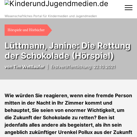
Wissenschaftliches Portal für Kindermedien und Jugendmedien
Hörspiele und Hörbücher
Lüttmann, Janine: Die Rettung
der Schokolade (Hörspiel)
von Tim Wettlaufer
|
Erstveröffentlichung: 22.10.2021
Wie würden Sie reagieren, wenn eine fremde Person
mitten in der Nacht in Ihr Zimmer kommt und
behauptet, Sie seien von enormer Wichtigkeit, um
die Zukunft der Schokolade zu retten? Ben ist
jedenfalls alles andere als begeistert, als ihn sein
angeblich zukünftiger Urenkel Pollux aus der Zukunft