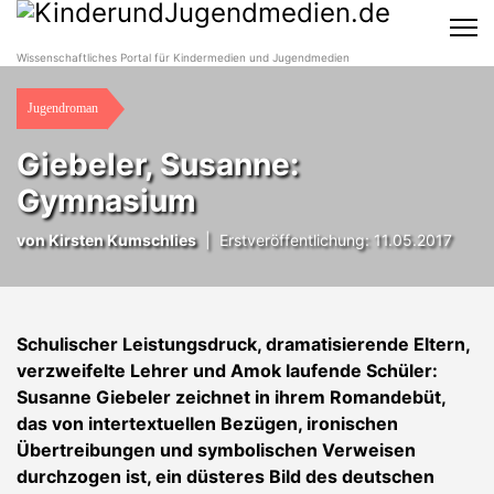
Wissenschaftliches Portal für Kindermedien und Jugendmedien
Jugendroman
Giebeler, Susanne:
Gymnasium
von
Kirsten Kumschlies
|
Erstveröffentlichung: 11.05.2017
Schulischer Leistungsdruck, dramatisierende Eltern,
verzweifelte Lehrer und Amok laufende Schüler:
Susanne Giebeler zeichnet in ihrem Romandebüt,
das von intertextuellen Bezügen, ironischen
Übertreibungen und symbolischen Verweisen
durchzogen ist, ein düsteres Bild des deutschen