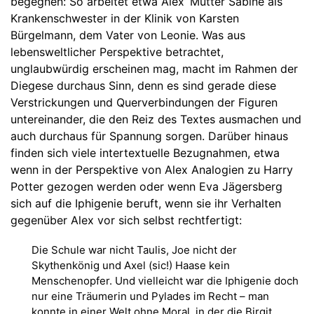
begegnen: So arbeitet etwa Alex’ Mutter Sabine als
Krankenschwester in der Klinik von Karsten
Bürgelmann, dem Vater von Leonie. Was aus
lebensweltlicher Perspektive betrachtet,
unglaubwürdig erscheinen mag, macht im Rahmen der
Diegese durchaus Sinn, denn es sind gerade diese
Verstrickungen und Querverbindungen der Figuren
untereinander, die den Reiz des Textes ausmachen und
auch durchaus für Spannung sorgen. Darüber hinaus
finden sich viele intertextuelle Bezugnahmen, etwa
wenn in der Perspektive von Alex Analogien zu Harry
Potter gezogen werden oder wenn Eva Jägersberg
sich auf die Iphigenie beruft, wenn sie ihr Verhalten
gegenüber Alex vor sich selbst rechtfertigt:
Die Schule war nicht Taulis, Joe nicht der
Skythenkönig und Axel (sic!) Haase kein
Menschenopfer. Und vielleicht war die Iphigenie doch
nur eine Träumerin und Pylades im Recht – man
konnte in einer Welt ohne Moral, in der die Birgit