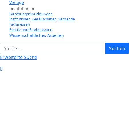
Verlage
Institutionen
Forschungseinrichtungen
Institutionen, Gesellschaften, Verbände
Fachmessen
Portale und Publikationen
Wissenschaftliches Arbeiten
Suchbegriff eingeben
Suchen
Erweiterte Suche