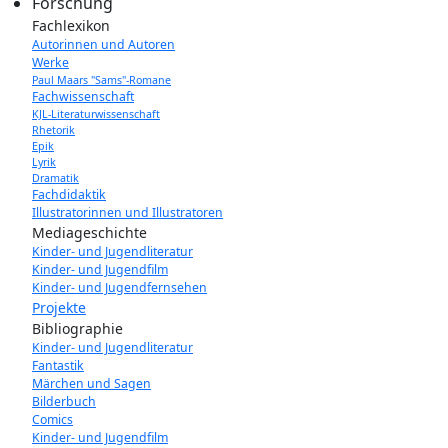
Forschung
Fachlexikon
Autorinnen und Autoren
Werke
Paul Maars "Sams"-Romane
Fachwissenschaft
KJL-Literaturwissenschaft
Rhetorik
Epik
Lyrik
Dramatik
Fachdidaktik
Illustratorinnen und Illustratoren
Mediageschichte
Kinder- und Jugendliteratur
Kinder- und Jugendfilm
Kinder- und Jugendfernsehen
Projekte
Bibliographie
Kinder- und Jugendliteratur
Fantastik
Märchen und Sagen
Bilderbuch
Comics
Kinder- und Jugendfilm