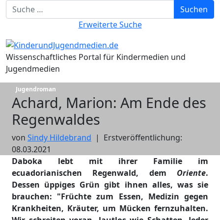
Suchbegriff eingeben
Suchen
Erweiterte Suche
Wissenschaftliches Portal für Kindermedien und
Jugendmedien
Jugendroman
Achard, Marion: Am Ende des
Regenwaldes
von
Sindy Hildebrand
|
Erstveröffentlichung:
08.03.2021
Daboka lebt mit ihrer Familie im
ecuadorianischen Regenwald, dem
Oriente
.
Dessen üppiges Grün gibt ihnen alles, was sie
brauchen: "Früchte zum Essen, Medizin gegen
Krankheiten, Kräuter, um Mücken fernzuhalten.
Wir schreiten voran, lautlos wie Schatten. Jeder