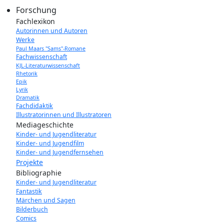
Forschung
Fachlexikon
Autorinnen und Autoren
Werke
Paul Maars "Sams"-Romane
Fachwissenschaft
KJL-Literaturwissenschaft
Rhetorik
Epik
Lyrik
Dramatik
Fachdidaktik
Illustratorinnen und Illustratoren
Mediageschichte
Kinder- und Jugendliteratur
Kinder- und Jugendfilm
Kinder- und Jugendfernsehen
Projekte
Bibliographie
Kinder- und Jugendliteratur
Fantastik
Märchen und Sagen
Bilderbuch
Comics