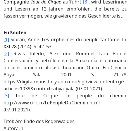
Compagnie
Tour de Cirque
aufführt
[3]
, wird Leserinnen
und Lesern ab 12 Jahren empfohlen, die bereits zu
fassen vermögen, wie gravierend das Geschilderte ist.
Fußnoten
[1]
Sibran, Anne: Les orphelines du peuple fantôme. In:
XXI 28 (2014). S. 42–53.
[2]
Rivas Toledo, Alex und Rommel Lara Ponce:
Conservación y petróleo en la Amazonía ecuatoriana:
un acercamiento al caso huaorani. Quito: EcoCiencia:
Abya Yala, 2001. S. 71–78.
https://digitalrepository.unm.edu/cgi/viewcontent.cgi?
article=1039&context=abya_yala (07.01.2021).
[3]
Tour de Cirque: Le peuple du chemin.
http://www.cirk.fr/LePeupleDuChemin.html
(07.01.2021).
Titel:
Am Ende des Regenwaldes
Autor/-in: