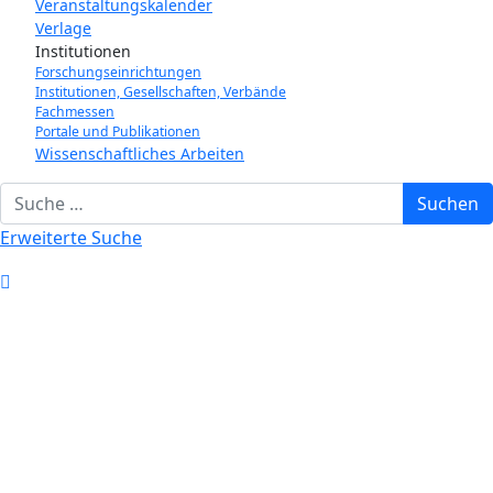
Veranstaltungskalender
Verlage
Institutionen
Forschungseinrichtungen
Institutionen, Gesellschaften, Verbände
Fachmessen
Portale und Publikationen
Wissenschaftliches Arbeiten
Suchbegriff eingeben
Suchen
Erweiterte Suche