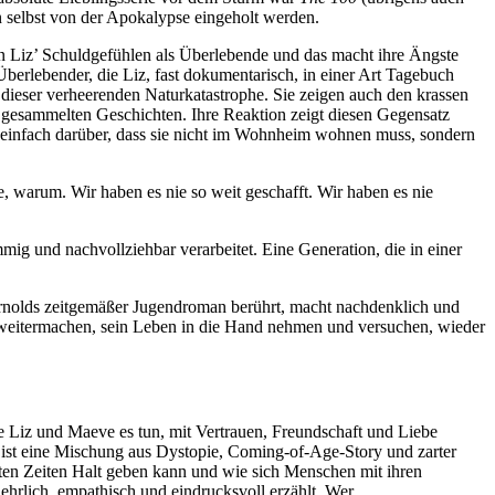
un selbst von der Apokalypse eingeholt werden.
n Liz’ Schuldgefühlen als Überlebende und das macht ihre Ängste
erlebender, die Liz, fast dokumentarisch, in einer Art Tagebuch
dieser verheerenden Naturkatastrophe. Sie zeigen auch den krassen
 gesammelten Geschichten. Ihre Reaktion zeigt diesen Gegensatz
ch einfach darüber, dass sie nicht im Wohnheim wohnen muss, sondern
e, warum. Wir haben es nie so weit geschafft. Wir haben es nie
ig und nachvollziehbar verarbeitet. Eine Generation, die in einer
rnolds zeitgemäßer Jugendroman berührt, macht nachdenklich und
, weitermachen, sein Leben in die Hand nehmen und versuchen, wieder
 Liz und Maeve es tun, mit Vertrauen, Freundschaft und Liebe
 ist eine Mischung aus Dystopie, Coming-of-Age-Story und zarter
sten Zeiten Halt geben kann und wie sich Menschen mit ihren
hrlich, empathisch und eindrucksvoll erzählt. Wer