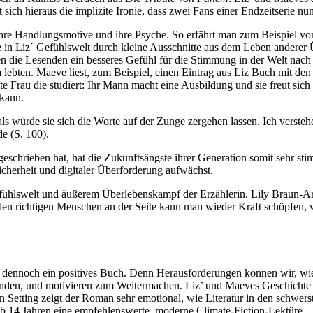
 sich hieraus die implizite Ironie, dass zwei Fans einer Endzeitserie n
hre Handlungsmotive und ihre Psyche. So erfährt man zum Beispiel vo
in Liz´ Gefühlswelt durch kleine Ausschnitte aus dem Leben anderer Üb
 die Lesenden ein besseres Gefühl für die Stimmung in der Welt nach 
bten. Maeve liest, zum Beispiel, einen Eintrag aus Liz Buch mit den
ete Frau die studiert: Ihr Mann macht eine Ausbildung und sie freut si
kann.
ls würde sie sich die Worte auf der Zunge zergehen lassen. Ich versteh
e (S. 100).
rieben hat, hat die Zukunftsängste ihrer Generation somit sehr stimm
icherheit und digitaler Überforderung aufwächst.
fühlswelt und äußerem Überlebenskampf der Erzählerin. Lily Braun-A
 den richtigen Menschen an der Seite kann man wieder Kraft schöpfen
dennoch ein positives Buch. Denn Herausforderungen können wir, wie
winden, und motivieren zum Weitermachen. Liz’ und Maeves Geschichte
 Setting zeigt der Roman sehr emotional, wie Literatur in den schwer
14 Jahren eine empfehlenswerte, moderne Climate-Fiction-Lektüre – e