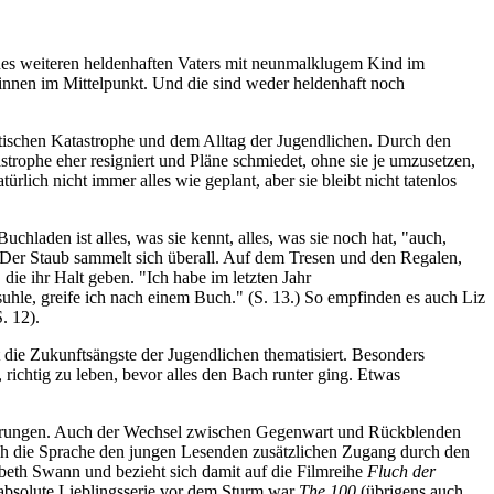
ines weiteren heldenhaften Vaters mit neunmalklugem Kind im
innen im Mittelpunkt. Und die sind weder heldenhaft noch
tischen Katastrophe und dem Alltag der Jugendlichen. Durch den
strophe eher resigniert und Pläne schmiedet, ohne sie je umzusetzen,
rlich nicht immer alles wie geplant, aber sie bleibt nicht tatenlos
hladen ist alles, was sie kennt, alles, was sie noch hat, "auch,
. Der Staub sammelt sich überall. Auf dem Tresen und den Regalen,
die ihr Halt geben. "Ich habe im letzten Jahr
uhle, greife ich nach einem Buch." (S. 13.) So empfinden es auch Liz
. 12).
e Zukunftsängste der Jugendlichen thematisiert. Besonders
ichtig zu leben, bevor alles den Bach runter ging. Etwas
nnerungen. Auch der Wechsel zwischen Gegenwart und Rückblenden
uch die Sprache den jungen Lesenden zusätzlichen Zugang durch den
zabeth Swann und bezieht sich damit auf die Filmreihe
Fluch der
absolute Lieblingsserie vor dem Sturm war
The 100
(übrigens auch