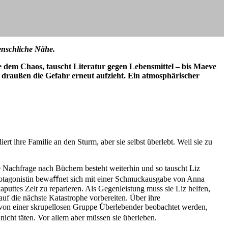
enschliche Nähe.
e dem Chaos, tauscht Literatur gegen Lebensmittel – bis Maeve
 draußen die Gefahr erneut aufzieht. Ein atmosphärischer
ert ihre Familie an den Sturm, aber sie selbst überlebt. Weil sie zu
ie Nachfrage nach Büchern besteht weiterhin und so tauscht Liz
Protagonistin bewaﬀnet sich mit einer Schmuckausgabe von Anna
uttes Zelt zu reparieren. Als Gegenleistung muss sie Liz helfen,
uf die nächste Katastrophe vorbereiten. Über ihre
 von einer skrupellosen Gruppe Überlebender beobachtet werden,
icht täten. Vor allem aber müssen sie überleben.