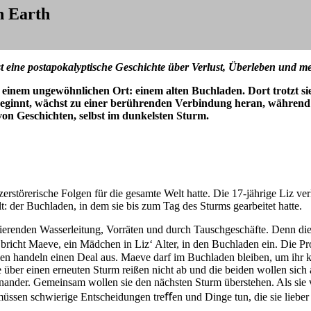
n Earth
t eine postapokalyptische Geschichte über Verlust, Überleben und m
 einem ungewöhnlichen Ort: einem alten Buchladen. Dort trotzt si
 beginnt, wächst zu einer berührenden Verbindung heran, während
on Geschichten, selbst im dunkelsten Sturm.
rstörerische Folgen für die gesamte Welt hatte. Die 17-jährige Liz verli
llt: der Buchladen, in dem sie bis zum Tag des Sturms gearbeitet hatte.
tionierenden Wasserleitung, Vorräten und durch Tauschgeschäfte. Denn d
 bricht Maeve, ein Mädchen in Liz‘ Alter, in den Buchladen ein. Die 
n handeln einen Deal aus. Maeve darf im Buchladen bleiben, um ihr kap
über einen erneuten Sturm reißen nicht ab und die beiden wollen sich a
inander. Gemeinsam wollen sie den nächsten Sturm überstehen. Als sie
üssen schwierige Entscheidungen treﬀen und Dinge tun, die sie lieber n