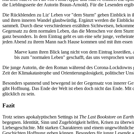
die Lieblingsserie der Autorin Braun-Arnold). Für die Lesenden ergibt
Die Rückblenden zu Liz' Leben vor "dem Sturm" geben Einblick in i
und ihren inneren Wandel glaubwürdig. Ergänzt werden die Einblicke 
sammelt. Durch diese verschiedenen erzählten Sichtweisen, bekommen
Gegensatz zu dem normalen Leben, das die Menschen vor dem Sturm le
ganz besonders. In dem Eintrag geht es um eine sehr junge, verheirat
jeden Abend zu ihrem Mann nach Hause kommen und mit ihm essen 
Maeve kann ihren Blick lang nicht von dem Eintrag losreißen, a
bis zum "normalen Leben" geschafft, das uns versprochen wurd
Die junge Autorin, die den Roman während des Corona-Lockdowns gesch
Zeit der Klimakatastrophe und Orientierungslosigkeit, politischer Uns
Besonders spannend und bewegend ist der Gegensatz von innerer Ge
gibt Hoffnung. Das Ende der Welt ist eben doch nicht das Ende. Mit
glücklich zu sein.
Fazit
Trotz seines apokalyptischen Settings ist
The Last Bookstore on Earth
begegnen. Identität, Sinn und Zugehörigkeit helfen, Krisen zu über
Liebesgeschichte. Mit starken Charakteren und einem ungewöhnlichen
Geschichten Hoffnung geben können. Besonders für junge Lesende ab 