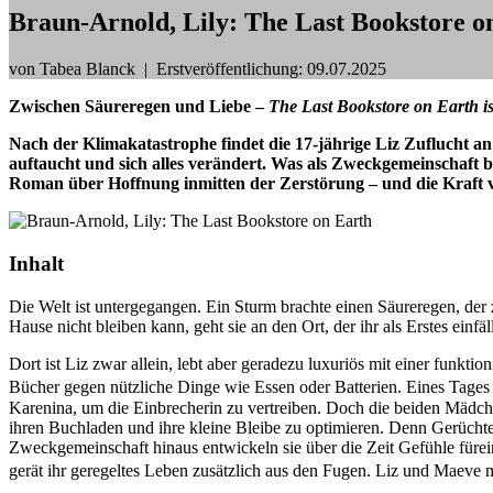
Braun-Arnold, Lily: The Last Bookstore o
von Tabea Blanck
|
Erstveröffentlichung: 09.07.2025
Zwischen Säureregen und Liebe –
The Last Bookstore on Earth is
Nach der Klimakatastrophe findet die 17-jährige Liz Zuflucht an
auftaucht und sich alles verändert. Was als Zweckgemeinschaft
Roman über Hoffnung inmitten der Zerstörung – und die Kraft v
Inhalt
Die Welt ist untergegangen. Ein Sturm brachte einen Säureregen, der ze
Hause nicht bleiben kann, geht sie an den Ort, der ihr als Erstes einfä
Dort ist Liz zwar allein, lebt aber geradezu luxuriös mit einer funk
Bücher gegen nützliche Dinge wie Essen oder Batterien. Eines Tages
Karenina, um die Einbrecherin zu vertreiben. Doch die beiden Mädche
ihren Buchladen und ihre kleine Bleibe zu optimieren. Denn Gerüchte 
Zweckgemeinschaft hinaus entwickeln sie über die Zeit Gefühle füre
gerät ihr geregeltes Leben zusätzlich aus den Fugen. Liz und Maeve m