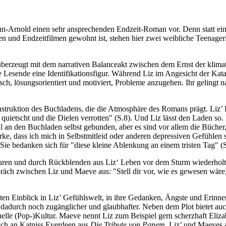
aun-Arnold einen sehr ansprechenden Endzeit-Roman vor. Denn statt e
n und Endzeitfilmen gewohnt ist, stehen hier zwei weibliche Teenager
berzeugt mit dem narrativen Balanceakt zwischen dem Ernst der klima
e Lesende eine Identifikationsfigur. Während Liz im Angesicht der Kata
ch, lösungsorientiert und motiviert, Probleme anzugehen. Ihr gelingt natü
truktion des Buchladens, die die Atmosphäre des Romans prägt. Liz’ Buc
quietscht und die Dielen verrotten" (S.8). Und Liz lässt den Laden so
 an den Buchladen selbst gebunden, aber es sind vor allem die Bücher, 
, dass ich mich in Selbstmitleid oder anderen depressiven Gefühlen s
 bedanken sich für "diese kleine Ablenkung an einem tristen Tag" (S
en und durch Rückblenden aus Liz‘ Leben vor dem Sturm wiederholt di
ch zwischen Liz und Maeve aus: "Stell dir vor, wie es gewesen wäre, r
ten Einblick in Liz’ Gefühlswelt, in ihre Gedanken, Ängste und Eri
r dadurch noch zugänglicher und glaubhafter. Neben dem Plot bietet a
ktuelle (Pop-)Kultur. Maeve nennt Liz zum Beispiel gern scherzhaft Eli
sch an Katniss Everdeen aus
Die Tribute von Panem
. Liz’ und Maeves 