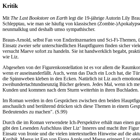
Kritik
Mit
The Last Bookstore on Earth
legt die 19-jährige Autorin Lily Br
Schlepptau, wie man sie häufig von klassischen (Zombie-)Apokalypse
neunmalklug und deshalb umso sympathischer.
Braun-Arnold, selbst Fan von Endzeitszenarien und Sci-Fi-Themen, ü
Einsatz zweier sehr unterschiedlichen Hauptfiguren finden sicher viel
versucht Maeve sofort zu handeln. Sie ist handwerklich begabt, praktis
wie Liz.
Abgesehen von der Figurenkonstellation ist es vor allem die Raumkons
wenn er auseinanderfällt. Auch, wenn das Dach ein Loch hat, die Tür 
die Spinnweben kleben in den Ecken. Natürlich ist Liz auch emotional
zweihundertachtundneunzig Bücher gelesen. Jedes Mal, wenn ich merke
Kunden und kommen nach dem Sturm weiterhin in ihren Buchladen. Sie
Im Roman werden in den Gesprächen zwischen den beiden Hauptfigur
anschaulich und berührend drücken sich diese Themen in einem Gesprä
Bedeutendes zu machen". (S.99)
Durch die im Roman verwendete Ich-Perspektive erhält man einen gu
gibt den Lesenden Aufschluss über Liz‘ Inneres und macht ihre Figu
Einsatz von Ironie und die vielen intertextuellen Hinweise auf die a
Karibik
. Maeve ist Fan von Fiona Apple und Maeve erinnert Liz opti