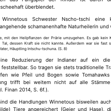
ischeehaft überblendet.
Winnetous Schwester Nscho-tschi eine k
 angehende schamanenhafte Naturheilerin und 
e, mit den Heilpflanzen der Prärie umzugehen. Es gab kein Kr
Tal, dessen Kraft sie nicht kannte. Außerdem war sie fast 
ater, Häuptling Intschu-tschuna. (S. 8)
eine Reduzierung der Indianer auf ein di
eststellbar. So tragen sie stets traditionelle T
ffen wie Pfeil und Bogen sowie Tomahawks 
ung trifft bei weitem nicht auf alle Stämm
l. Finan 2014, S. 6f.).
sind die Handlungen Winnetous bisweilen auch
ilde) Tiere angereichert (Geier und Hase), d