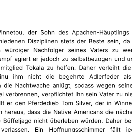
innetou, der Sohn des Apachen-Häuptlings I
iedenen Disziplinen stets der Beste sein, da
in würdiger Nachfolger seines Vaters zu we
ampf agiert er jedoch zu selbstbezogen und un
mitglied Tokala zu helfen. Daher verleiht di
-zinu ihm nicht die begehrte Adlerfeder al
 die Nachtwache anlügt, sodass wegen seine
el verbrennen, verpflichtet ihn sein Vater zu ni
llt er den Pferdedieb Tom Silver, der in Winnet
ann heraus, dass die Native Americans die näc
Büffeljagd nicht überleben würden. Daher bes
erlassen. Ein Hoffnungsschimmer fällt 