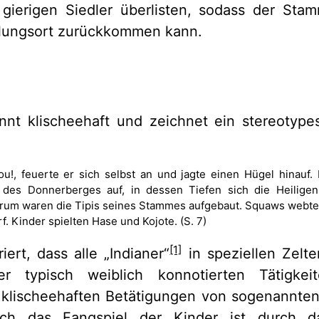
 gierigen Siedler überlisten, sodass der Sta
dlungsort zurückkommen kann.
nt klischeehaft und zeichnet ein stereotypes
ou!, feuerte er sich selbst an und jagte einen Hügel hinauf. 
 des Donnerberges auf, in dessen Tiefen sich die Heilig
rum waren die Tipis seines Stammes aufgebaut. Squaws webte
. Kinder spielten Hase und Kojote. (S. 7)
[1]
ert, dass alle „Indianer“
in speziellen Zelte
r typisch weiblich konnotierten Tätigk
klischeehaften Betätigungen von sogenannte
uch das Fangspiel der Kinder ist durch 