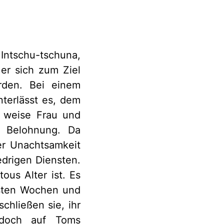
ntschu-tschuna,
 er sich zum Ziel
rden. Bei einem
terlässt es, dem
e weise Frau und
s Belohnung. Da
r Unachtsamkeit
edrigen Diensten.
ous Alter ist. Es
hsten Wochen und
chließen sie, ihr
jedoch auf Toms