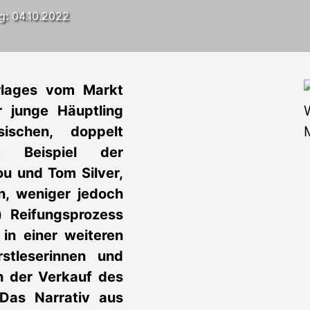
ng: 04.10.2022
rlages vom Markt
junge Häuptling
ischen, doppelt
m Beispiel der
u und Tom Silver,
en, weniger jedoch
) Reifungsprozess
in einer weiteren
stleserinnen und
ch der Verkauf des
Das Narrativ aus