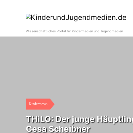
Wissenschaftliches Portal für Kindermedien und Jugendmedien
Kinderroman
THiLO: Der junge Häuptli
Gesa Scheibner