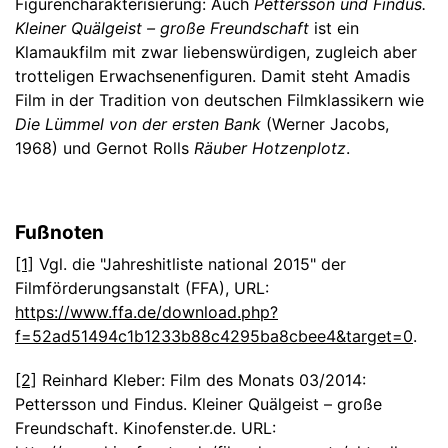
Figurencharakterisierung: Auch
Pettersson und Findus.
Kleiner Quälgeist – große Freundschaft
ist ein
Klamaukfilm mit zwar liebenswürdigen, zugleich aber
trotteligen Erwachsenenfiguren. Damit steht Amadis
Film in der Tradition von deutschen Filmklassikern wie
Die Lümmel von der ersten Bank
(Werner Jacobs,
1968) und Gernot Rolls
Räuber Hotzenplotz
.
Fußnoten
[1]
Vgl. die "Jahreshitliste national 2015" der
Filmförderungsanstalt (FFA), URL:
https://www.ffa.de/download.php?
f=52ad51494c1b1233b88c4295ba8cbee4&target=0
.
[2]
Reinhard Kleber: Film des Monats 03/2014:
Pettersson und Findus. Kleiner Quälgeist – große
Freundschaft. Kinofenster.de. URL: