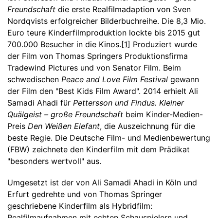
Freundschaft
die erste Realfilmadaption von Sven
Nordqvists erfolgreicher Bilderbuchreihe. Die 8,3 Mio.
Euro teure Kinderfilmproduktion lockte bis 2015 gut
700.000 Besucher in die Kinos.
[1]
Produziert wurde
der Film von Thomas Springers Produktionsfirma
Tradewind Pictures und von Senator Film. Beim
schwedischen
Peace and Love Film Festival
gewann
der Film den "Best Kids Film Award". 2014 erhielt Ali
Samadi Ahadi für
Pettersson und Findus. Kleiner
Quälgeist – große Freundschaft
beim Kinder-Medien-
Preis
Den Weißen Elefant
, die Auszeichnung für die
beste Regie. Die Deutsche Film- und Medienbewertung
(FBW) zeichnete den Kinderfilm mit dem Prädikat
"besonders wertvoll" aus.
Umgesetzt ist der von Ali Samadi Ahadi in Köln und
Erfurt gedrehte und von Thomas Springer
geschriebene Kinderfilm als Hybridfilm:
Realfilmaufnahmen mit echten Schauspielern und