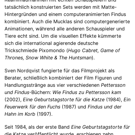
tatsächlich konstruierten Sets werden mit Matte-
Hintergründen und einem computeranimierten Findus
kombiniert. Auch die Mucklas sind computergenerierte
Animationen, während alle anderen Schauspieler und
Tiere echt sind. Um die visuellen Effekte kümmerte
sich die international agierende deutsche
Trickschmiede Pixomondo (
Hugo Cabret, Game of
Thrones, Snow White & The Huntsman
).
Sven Nordqvist fungierte für das Filmprojekt als
Berater, schließlich kombiniert der Film Figuren und
Handlungsstränge aus vier verschiedenen
Pettersson
und Findus
-Büchern:
Wie Findus zu Pettersson kam
(2002),
Eine Geburtstagstorte für die Katze
(1984),
Ein
Feuerwerk für den Fuchs
(1987) und
Findus und der
Hahn im Korb
(1997).
Seit 1984, als der erste Band
Eine Geburtstagstorte für
die Katze
veröffentlicht wurde, erschienen zehn