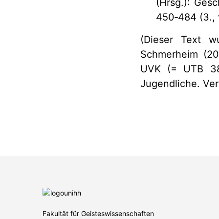
(Hrsg.): Gesc
450‐484 (3., 
(Dieser Text wu
Schmerheim (2
UVK (= UTB 388
Jugendliche. Ver
Fakultät für Geisteswissenschaften