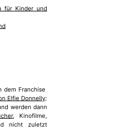
 für Kinder und
nd
 dem Franchise
on Elfie Donnelly
:
 und werden dann
ücher
, Kinofilme,
nd nicht zuletzt