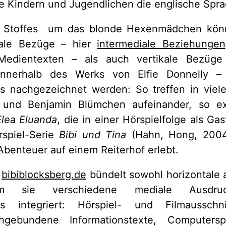
ie Kindern und Jugendlichen die englische Sprac
s Stoffes um das blonde Hexenmädchen könn
tale Bezüge – hier
intermediale Beziehungen
Medientexten – als auch vertikale Bezüg
erhalb des Werks von Elfie Donnelly – i
 nachgezeichnet werden: So treffen in viele
 und Benjamin Blümchen aufeinander, so ex
Elea Eluanda
, die in einer Hörspielfolge als Gas
spiel-Serie
Bibi und Tina
(Hahn, Hong, 2004
enteuer auf einem Reiterhof erlebt.
e
bibiblocksberg.de
bündelt sowohl horizontale a
m sie verschiedene mediale Ausdru
s integriert: Hörspiel- und Filmausschn
ngebundene Informationstexte, Computerspie