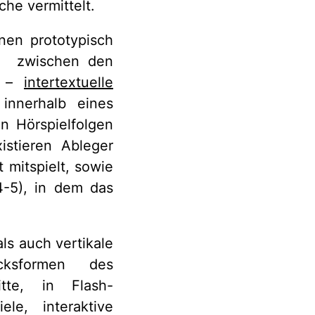
he vermittelt.
en prototypisch
zwischen den
e –
intertextuelle
nnerhalb eines
n Hörspielfolgen
istieren Ableger
t mitspielt, sowie
-5), in dem das
ls auch vertikale
cksformen des
itte, in Flash-
le, interaktive