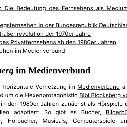
: Die Bedeutung des Fernsehens als Medium
iegsfernsehen in der Bundesrepublik Deutschla
raßenrevolution der 1970er Jahre
des Privatfernsehens ab den 1980er Jahren
sehen im Medienverbund
berg
im Medienverbund
ie horizontale Vernetzung im
Medienverbund
an
nd um die Hexenprotagonistin
Bibi Blocksberg v
 in den 1980er Jahren zunächst als Hörspiele
ien adaptiert: So gibt es Bücher,
Bilderb
me, Hörbücher, Musicals, Computerspiele u