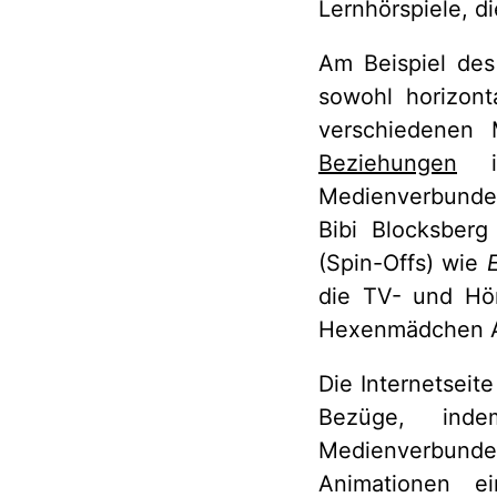
Lernhörspiele, d
Am Beispiel de
sowohl horizon
verschiedenen 
Beziehungen
inn
Medienverbundes
Bibi Blocksberg
(Spin-Offs) wie
die TV- und Hör
Hexenmädchen Ab
Die Internetseit
Bezüge, inde
Medienverbunde
Animationen ei