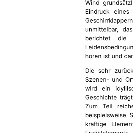
Wind grundsätzl
Eindruck eines
Geschirrklappe
unmittelbar, da
berichtet di
Leidensbedingun
hören ist und da
Die sehr zurück
Szenen- und Ort
wird ein idyll
Geschichte träg
Zum Teil reic
beispielsweise 
kräftige Eleme