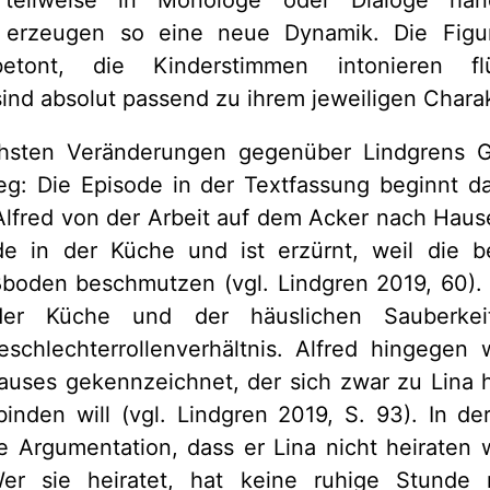
 teilweise in Monologe oder Dialoge han
 erzeugen so eine neue Dynamik. Die Figur
etont, die Kinderstimmen intonieren f
nd absolut passend zu ihrem jeweiligen Charak
chsten Veränderungen gegenüber Lindgrens G
ieg: Die Episode in der Textfassung beginnt d
Alfred von der Arbeit auf dem Acker nach Ha
de in der Küche und ist erzürnt, weil die b
boden beschmutzen (vgl. Lindgren 2019, 60).
er Küche und der häuslichen Sauberkeit 
schlechterrollenverhältnis. Alfred hingegen 
auses gekennzeichnet, der sich zwar zu Lina h
binden will (vgl. Lindgren 2019, S. 93). In de
e Argumentation, dass er Lina nicht heiraten w
"Wer sie heiratet, hat keine ruhige Stunde