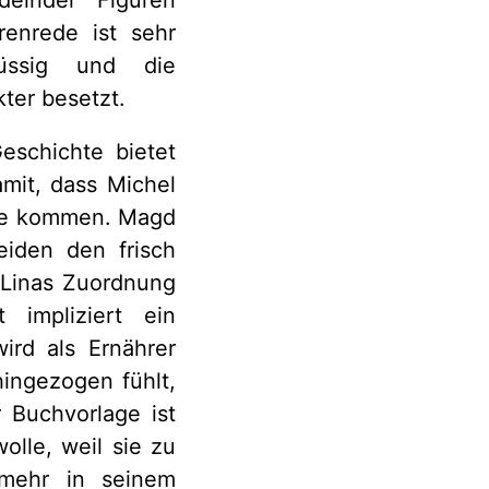
delnder Figuren
enrede ist sehr
lüssig und die
ter besetzt.
eschichte bietet
amit, dass Michel
use kommen. Magd
eiden den frisch
 Linas Zuordnung
impliziert ein
wird als Ernährer
ingezogen fühlt,
r Buchvorlage ist
olle, weil sie zu
 mehr in seinem