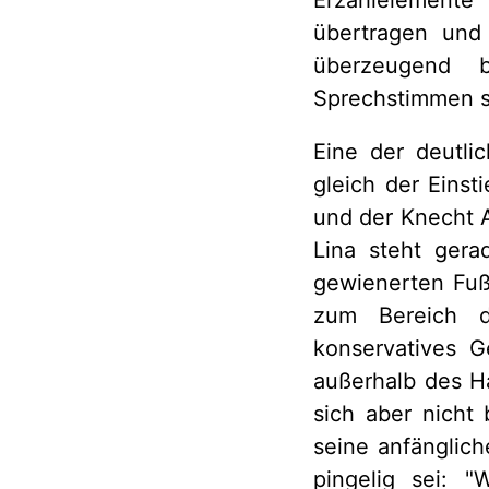
Erzählelemente
übertragen und
überzeugend b
Sprechstimmen si
Eine der deutli
gleich der Einst
und der Knecht 
Lina steht gera
gewienerten Fuß
zum Bereich d
konservatives Ge
außerhalb des H
sich aber nicht 
seine anfänglich
pingelig sei: 