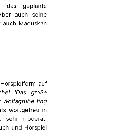
ür das geplante
Aber auch seine
ht auch Maduskan
Hörspielform auf
chel 'Das große
r Wolfsgrube fing
els wortgetreu in
d sehr moderat.
uch und Hörspiel