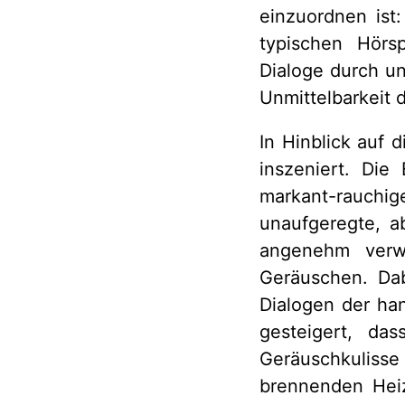
einzuordnen ist:
typischen Hörs
Dialoge durch un
Unmittelbarkeit d
In Hinblick auf 
inszeniert. Die
markant-rauchi
unaufgeregte, ab
angenehm verwo
Geräuschen. Da
Dialogen der han
gesteigert, da
Geräuschkuliss
brennenden Heiz