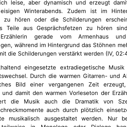
ich leise, aber dynamisch und erzeugt dam
 eisigen Winterabends. Zudem ist im Hinte
rn zu hören oder die Schilderungen erschei
ss Teile aus Gesprächsfetzen zu hören sind
e Erzählerin gerade vom Armenhaus und
gen, während im Hintergrund das Stöhnen meh
mit die Schilderungen verstärkt werden (IV, 02:
haltend eingesetzte extradiegetische Musik
swechsel. Durch die warmen Gitarren- und 
isches Bild einer vergangenen Zeit erzeugt
t und damit den warmen Vorleseton der Erzähle
hert die Musik auch die Dramatik von Sz
Schreckmomente auch durch plötzlich einset
nte musikalisch ausgestaltet werden. Nur 