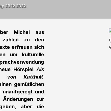
ng: 23.12.2022
ber Michel aus
e zählen zu den
Texte erfreuen sich
en um kulturelle
 Sprachverwendung
 neue Hörspiel
Als
 von Katthult'
einen gemütlichen
d unaufgeregt und
ße Änderungen zur
egeben, aber die