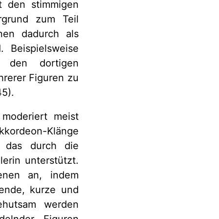
it den stimmigen
rgrund zum Teil
nen dadurch als
. Beispielsweise
 den dortigen
rerer Figuren zu
45).
 moderiert meist
Akkordeon-Klänge
, das durch die
rin unterstützt.
enen an, indem
zende, kurze und
behutsam werden