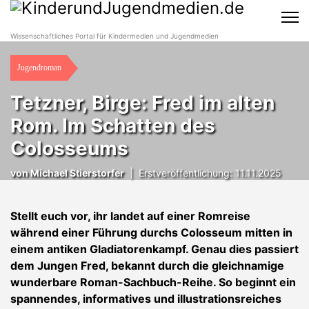
Wissenschaftliches Portal für Kindermedien und Jugendmedien
Jugendroman
Tetzner, Birge: Fred im alten
Rom. Im Schatten des
Colosseums
von
Michael Stierstorfer
|
Erstveröffentlichung: 11.11.2025
Stellt euch vor, ihr landet auf einer Romreise
während einer Führung durchs Colosseum mitten in
einem antiken Gladiatorenkampf. Genau dies passiert
dem Jungen Fred, bekannt durch die gleichnamige
wunderbare Roman-Sachbuch-Reihe. So beginnt ein
spannendes, informatives und illustrationsreiches