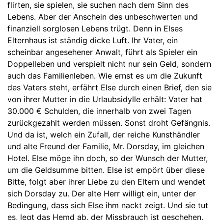
flirten, sie spielen, sie suchen nach dem Sinn des
Lebens. Aber der Anschein des unbeschwerten und
finanziell sorglosen Lebens trügt. Denn in Elses
Elternhaus ist ständig dicke Luft. Ihr Vater, ein
scheinbar angesehener Anwalt, führt als Spieler ein
Doppelleben und verspielt nicht nur sein Geld, sondern
auch das Familienleben. Wie ernst es um die Zukunft
des Vaters steht, erfährt Else durch einen Brief, den sie
von ihrer Mutter in die Urlaubsidylle erhält: Vater hat
30.000 € Schulden, die innerhalb von zwei Tagen
zurückgezahlt werden müssen. Sonst droht Gefängnis.
Und da ist, welch ein Zufall, der reiche Kunsthändler
und alte Freund der Familie, Mr. Dorsday, im gleichen
Hotel. Else möge ihn doch, so der Wunsch der Mutter,
um die Geldsumme bitten. Else ist empört über diese
Bitte, folgt aber ihrer Liebe zu den Eltern und wendet
sich Dorsday zu. Der alte Herr willigt ein, unter der
Bedingung, dass sich Else ihm nackt zeigt. Und sie tut
es, legt das Hemd ab, der Missbrauch ist geschehen,