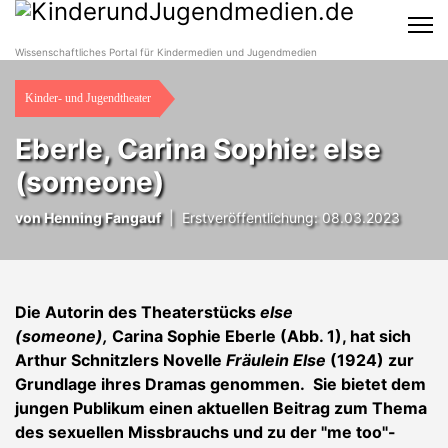
Wissenschaftliches Portal für Kindermedien und Jugendmedien
Kinder- und Jugendtheater
Eberle, Carina Sophie: else
(someone)
von
Henning Fangauf
|
Erstveröffentlichung: 08.03.2023
Die Autorin des Theaterstücks
else
(someone),
Carina Sophie Eberle (Abb. 1), hat sich
Arthur Schnitzlers Novelle
Fräulein Else
(1924) zur
Grundlage ihres Dramas genommen. Sie bietet dem
jungen Publikum einen aktuellen Beitrag zum Thema
des sexuellen Missbrauchs und zu der "me too"-