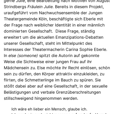
gerne Julie
, eine Bearbeitung nach Motiven von August
Strindbergs
Fräulein Julie.
Bereits in diesem Projekt,
uraufgeführt vom Nachwuchsensemble der Jungen
Theatergemeinde Köln, beschäftigte sich Eberle mit
der Frage nach weiblicher Identität in einer männlich
dominierten Gesellschaft. Diese Frage, ständig
erweitert um die aktuellen Emanzipations-Debatten
unserer Gesellschaft, steht im Mittelpunkt des
Interesses der Theatermacherin Carina Sophie Eberle.
In
else (someone)
spitzt die Autorin auf gekonnte
Weise die Sichtweise einer jungen Frau auf ihr
Mädchensein zu. Else möchte ihr Recht einlösen, schön
sein zu dürfen, den Körper attraktiv einzukleiden, zu
flirten, die Schmetterlinge im Bauch zu spüren. Sie
stößt dabei aber auf eine Gesellschaft, in der sexuelle
Belästigungen und verbale Grenzüberschreitungen
stillschweigend hingenommen werden.
Ich wäre eh lieber ein Mensch, glaube ich.