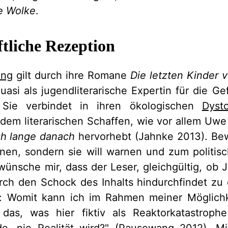
e Wolke
.
tliche Rezeption
ang
gilt durch ihre Romane
Die letzten Kinder
uasi als jugendliterarische Expertin für die G
 Sie verbindet in ihren ökologischen
Dyst
em literarischen Schaffen, wie vor allem Uwe
h lange danach
hervorhebt (Jahnke 2013). Bewu
onen, sondern sie will warnen und zum politi
 wünsche mir, dass der Leser, gleichgültig, ob 
ch den Schock des Inhalts hindurchfindet zu 
llt: Womit kann ich im Rahmen meiner Möglichk
 das, was hier fiktiv als Reaktorkatastroph
de, nie Realität wird?" (Pausewang 2012). M