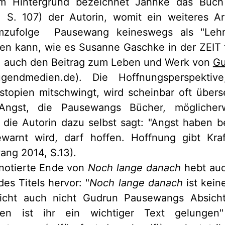
m Hintergrund bezeichnet Jahnke das Buch a
, S. 107) der Autorin, womit ein weiteres A
emzufolge Pausewang keineswegs als "Lehr
en kann, wie es Susanne Gaschke in der ZEIT t
zu auch den Beitrag zum Leben und Werk von
Gu
ugendmedien.de). Die Hoffnungsperspektiv
stopien mitschwingt, wird scheinbar oft übers
Angst, die Pausewangs Bücher, möglicher
 die Autorin dazu selbst sagt: "Angst haben b
warnt wird, darf hoffen. Hoffnung gibt Kra
ang 2014, S.13).
nnotierte Ende von
Noch lange danach
hebt auc
es Titels hervor: "
Noch lange danach
ist kein
richt auch nicht Gudrun Pausewangs Absich
en ist ihr ein wichtiger Text gelungen