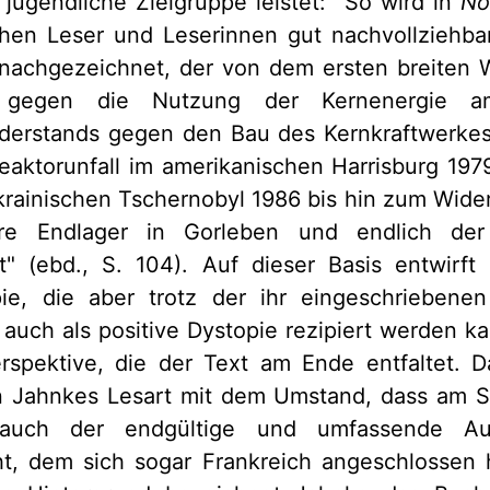
e jugendliche Zielgruppe leistet: "So wird in
No
chen Leser und Leserinnen gut nachvollziehbar
chgezeichnet, der von dem ersten breiten W
k gegen die Nutzung der Kernenergie a
iderstands gegen den Bau des Kernkraftwerkes
eaktorunfall im amerikanischen Harrisburg 197
rainischen Tschernobyl 1986 bis hin zum Wide
re Endlager in Gorleben und endlich der
t" (ebd., S. 104). Auf dieser Basis entwirf
opie, die aber trotz der ihr eingeschrieben
 auch als positive Dystopie rezipiert werden 
rspektive, die der Text am Ende entfaltet. D
in Jahnkes Lesart mit dem Umstand, dass am 
uch der endgültige und umfassende Au
t, dem sich sogar Frankreich angeschlossen h