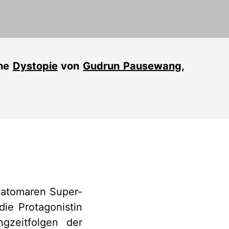
che
Dystopie
von
Gudrun Pausewang
,
m atomaren Super-
die Protagonistin
ngzeitfolgen der