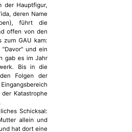
n der Hauptfigur,
 Vida, deren Name
ben), führt die
nd offen von den
 es zum GAU kam:
n "Davor" und ein
n gab es im Jahr
erk. Bis in die
 den Folgen der
 Eingangsbereich
 der Katastrophe
.
liches Schicksal:
utter allein und
 und hat dort eine