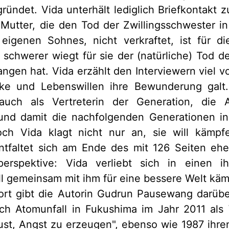
ründet. Vida unterhält lediglich Briefkontakt z
 Mutter, die den Tod der Zwillingsschwester i
eigenen Sohnes, nicht verkraftet, ist für di
schwerer wiegt für sie der (natürliche) Tod d
angen hat. Vida erzählt den Interviewern viel vo
ke und Lebenswillen ihre Bewunderung galt
auch als Vertreterin der Generation, die A
und damit die nachfolgenden Generationen in
och Vida klagt nicht nur an, sie will kämp
ntfaltet sich am Ende des mit 126 Seiten eh
erspektive: Vida verliebt sich in einen ih
l gemeinsam mit ihm für eine bessere Welt kä
rt gibt die Autorin Gudrun Pausewang darübe
ch Atomunfall in Fukushima im Jahr 2011 als
ust, Angst zu erzeugen", ebenso wie 1987 ihre