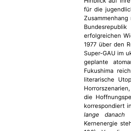
Hinblick auf ihr
für die jugendli
Zusammenhang na
Bundesrepubli
erfolgreichen W
1977 über den R
Super-GAU im uk
geplante atoma
Fukushima reich
literarische Ut
Horrorszenarien,
die Hoffnungspe
korrespondiert 
lange danach
a
Kernenergie steh