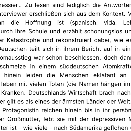
ressiert. Zu lesen sind lediglich die Antworte
nterviewer erschließen sich aus dem Kontext.
n die Hoffnung ist (spanisch: vida: Le
urch ihre Schule und erzählt schonungslos u
r Katastrophe und rekonstruiert dabei, wie
utschen teilt sich in ihrem Bericht auf in ei
tomausstieg war schon beschlossen, doch dan
schmelze in einem süddeutschen Atomkraftw
t hinein leiden die Menschen eklatant an
e leben mit vielen Toten (die Namen hängen im
 Kranken. Deutschlands Wirtschaft brach nach
r gilt es als eines der ärmsten Länder der Welt
 Protagonistin reichen hinein bis in ihr persön
r Großmutter, lebt sie mit der depressiven M
ater ist – wie viele – nach Südamerika geflohen