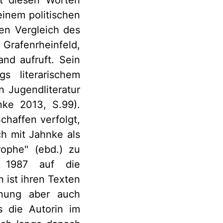
einem politischen
en Vergleich des
Grafenrheinfeld,
nd aufruft. Sein
s literarischem
n Jugendliteratur
nke 2013, S.99).
chaffen verfolgt,
ch mit Jahnke als
rophe" (ebd.) zu
1987 auf die
 ist ihren Texten
rnung aber auch
s die Autorin im