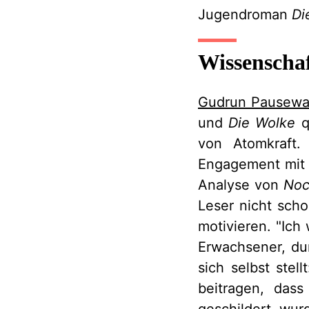
Jugendroman
Di
Wissenschaf
Gudrun Pausew
und
Die Wolke
q
von Atomkraft.
Engagement mit d
Analyse von
Noc
Leser nicht sch
motivieren. "Ich
Erwachsener, dur
sich selbst ste
beitragen, dass
geschildert wur