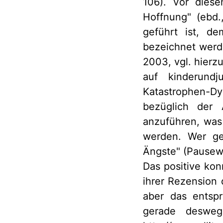
106). Vor diese
Hoffnung" (ebd.
geführt ist, d
bezeichnet werd
2003, vgl. hier
auf kinderundj
Katastrophen-Dy
bezüglich der 
anzuführen, was
werden. Wer ge
Ängste" (Pausew
Das positive ko
ihrer Rezension d
aber das entsp
gerade desweg