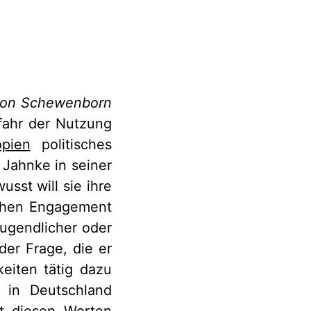
 von Schewenborn
efahr der Nutzung
opien
politisches
 Jahnke in seiner
sst will sie ihre
schen Engagement
Jugendlicher oder
der Frage, die er
eiten tätig dazu
e in Deutschland
it diesen Worten