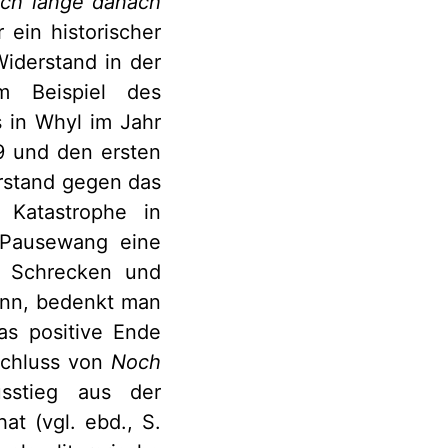
ch lange danach
 ein historischer
iderstand in der
m Beispiel des
 in Whyl im Jahr
9 und den ersten
rstand gegen das
 Katastrophe in
t Pausewang eine
en Schrecken und
kann, bedenkt man
as positive Ende
Schluss von
Noch
sstieg aus der
at (vgl. ebd., S.