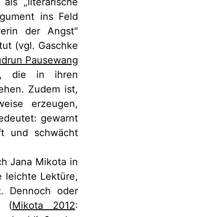
ls „literarische
rgument ins Feld
erin der Angst"
ut (vgl. Gaschke
drun Pausewang
e, die in ihren
ehen. Zudem ist,
weise erzeugen,
edeutet: gewarnt
ft und schwächt
h Jana Mikota in
e leichte Lektüre,
t. Dennoch oder
" (
Mikota 2012
: