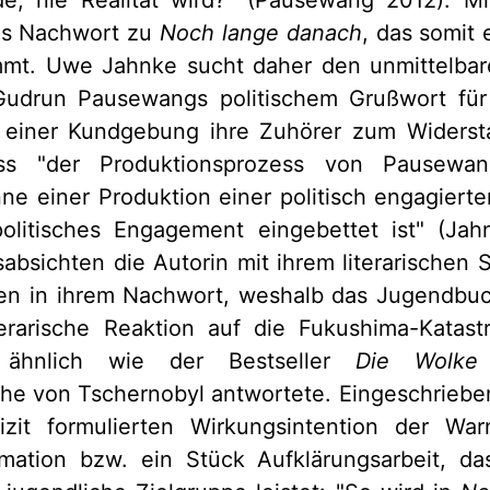
das Nachwort zu
Noch lange danach
, das somit 
mmt. Uwe Jahnke sucht daher den unmittelbar
udrun Pausewangs politischem Grußwort für 
 einer Kundgebung ihre Zuhörer zum Widersta
ss "der Produktionsprozess von Pausewang
ne einer Produktion einer politisch engagierte
politisches Engagement eingebettet ist" (Jah
bsichten die Autorin mit ihrem literarischen S
ffen in ihrem Nachwort, weshalb das Jugendbu
iterarische Reaktion auf die Fukushima-Katast
, ähnlich wie der Bestseller
Die Wolke
he von Tschernobyl antwortete. Eingeschrieben
izit formulierten Wirkungsintention der Wa
ormation bzw. ein Stück Aufklärungsarbeit, da