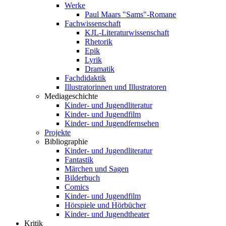
Werke
Paul Maars "Sams"-Romane
Fachwissenschaft
KJL-Literaturwissenschaft
Rhetorik
Epik
Lyrik
Dramatik
Fachdidaktik
Illustratorinnen und Illustratoren
Mediageschichte
Kinder- und Jugendliteratur
Kinder- und Jugendfilm
Kinder- und Jugendfernsehen
Projekte
Bibliographie
Kinder- und Jugendliteratur
Fantastik
Märchen und Sagen
Bilderbuch
Comics
Kinder- und Jugendfilm
Hörspiele und Hörbücher
Kinder- und Jugendtheater
Kritik