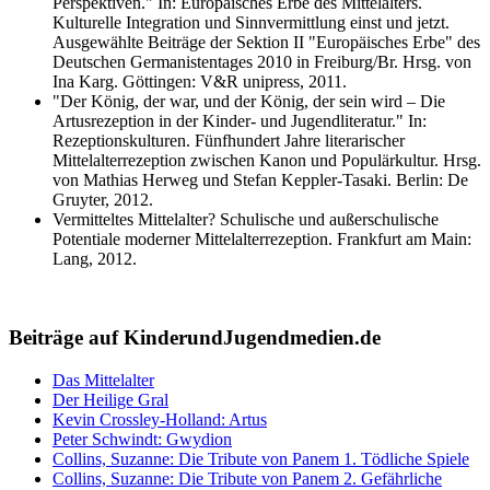
Perspektiven." In: Europäisches Erbe des Mittelalters.
Kulturelle Integration und Sinnvermittlung einst und jetzt.
Ausgewählte Beiträge der Sektion II "Europäisches Erbe" des
Deutschen Germanistentages 2010 in Freiburg/Br. Hrsg. von
Ina Karg. Göttingen: V&R unipress, 2011.
"Der König, der war, und der König, der sein wird – Die
Artusrezeption in der Kinder- und Jugendliteratur." In:
Rezeptionskulturen. Fünfhundert Jahre literarischer
Mittelalterrezeption zwischen Kanon und Populärkultur. Hrsg.
von Mathias Herweg und Stefan Keppler-Tasaki. Berlin: De
Gruyter, 2012.
Vermitteltes Mittelalter? Schulische und außerschulische
Potentiale moderner Mittelalterrezeption. Frankfurt am Main:
Lang, 2012.
Beiträge auf KinderundJugendmedien.de
Das Mittelalter
Der Heilige Gral
Kevin Crossley-Holland: Artus
Peter Schwindt: Gwydion
Collins, Suzanne: Die Tribute von Panem 1. Tödliche Spiele
Collins, Suzanne: Die Tribute von Panem 2. Gefährliche