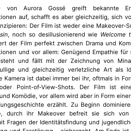
n
von Aurora Gossé greift bekannte Erz
tionen auf, schafft es aber gleichzeitig, sich v
nzipieren: Der Film ist weder eine Makeover-S
sin
, noch so desillusionierend wie
Welcome t
ert der Film perfekt zwischen Drama und Kom
tionen und vor allem: Genügend Empathie für 
steht und fällt mit der Zeichnung von Mina
llige und gleichzeitig verletzliche Art als Ide
Die Kamera ist dabei immer bei ihr, oftmals in F
der Point-of-View-Shots. Der Film ist ei
und Komödie, vor allem wird aber in Form eine
ungsgeschichte erzählt. Zu Beginn dominiere
, durch ihr Makeover befreit sie sich von 
it Fragen der Identitätsfindung und jugendlic
ng und Essstörung – einhergeht. Am Ende ist s