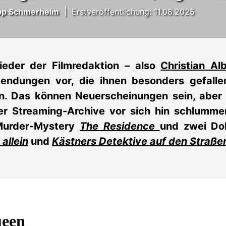
lipp Schmerheim
|
Erstveröffentlichung: 11.08.2025
ieder der Filmredaktion – also
Christian Al
Sendungen vor, die ihnen besonders gefall
. Das können Neuerscheinungen sein, aber 
der Streaming-Archive vor sich hin schlumme
-Murder-Mystery
The Residence
und zwei Do
 allein
und
Kästners Detektive auf den Straßen
ueen