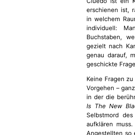
Cluedo ist ein 
erschienen ist,
in welchem Raum
individuell: M
Buchstaben, we
gezielt nach Ka
genau darauf, m
geschickte Frage
Keine Fragen zu 
Vorgehen – ganz 
in der die berüh
Is The New Bl
Selbstmord des
aufklären muss.
Angestellten so 