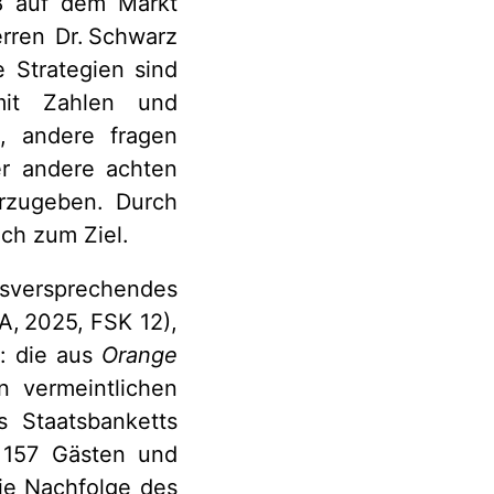
48 auf dem Markt
rren Dr. Schwarz
 Strategien sind
 mit Zahlen und
, andere fragen
er andere achten
erzugeben. Durch
ch zum Ziel.
lgsversprechendes
, 2025, FSK 12),
g: die aus
Orange
n vermeintlichen
 Staatsbanketts
n 157 Gästen und
die Nachfolge des