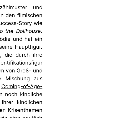
ählmuster und
on den filmischen
uccess-Story wie
o the Dollhouse
.
ödie und hat ein
seine Hauptfigur.
, die durch ihre
ntifikationsfigur
orm von Groß- und
ne Mischung aus
r
Coming-of-Age-
n noch kindliche
ihrer kindlichen
hen Krisenthemen
ie eine deutlich