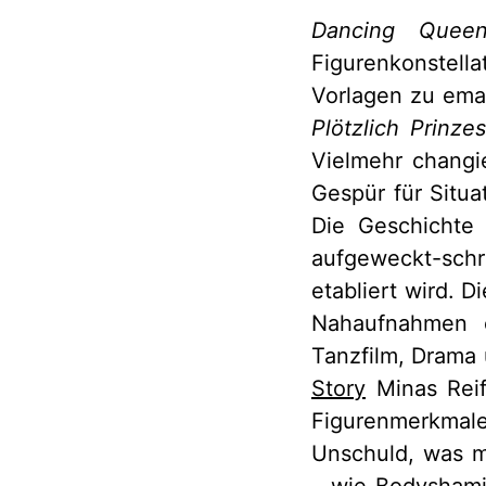
Dancing Quee
Figurenkonstella
Vorlagen zu ema
Plötzlich Prinzes
Vielmehr changi
Gespür für Situa
Die Geschichte 
aufgeweckt-schru
etabliert wird. 
Nahaufnahmen o
Tanzfilm, Drama 
Story
Minas Reif
Figurenmerkmale
Unschuld, was m
– wie Bodyshami