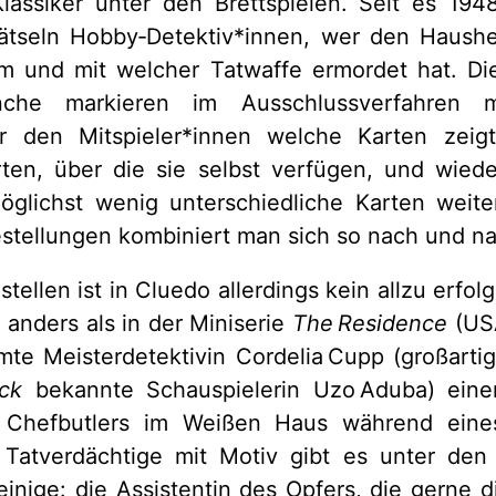
Klassiker unter den Brettspielen. Seit es 19
 rätseln Hobby‑Detektiv*innen, wer den Haushe
 und mit welcher Tatwaffe ermordet hat. Die
anche markieren im Ausschlussverfahren
r den Mitspieler*innen welche Karten zeigt
rten, über die sie selbst verfügen, und wied
öglichst wenig unterschiedliche Karten weit
stellungen kombiniert man sich so nach und na
stellen ist in Cluedo allerdings kein allzu erfo
anders als in der Miniserie
The
Residence
(USA
mte Meisterdetektivin Cordelia Cupp (großarti
ack
bekannte Schauspielerin Uzo Aduba) eine
 Chefbutlers im Weißen Haus während eines
 Tatverdächtige mit Motiv gibt es unter de
einige: die Assistentin des Opfers, die gerne 