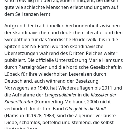
Kind freiwillig mit den Zigeunern mitgeht, bei diesen
gute wie schlechte Menschen erlebt und ungern auf
dem Seil tanzen lernt.
Aufgrund der traditionellen Verbundenheit zwischen
der skandinavischen und deutschen Literatur und den
Sympathien für das 'nordische Brudervolk' bis in die
Spitzen der NS-Partei wurden skandinavische
Übersetzungen während des Dritten Reiches weiter
publiziert. Die offizielle Unterstützung Marie Hamsuns
durch Parteigrößen und die Nordische Gesellschaft in
Lübeck für ihre wiederholten Lesereisen durch
Deutschland, auch während der Besetzung
Norwegens ab 1940, hat Wiederauflagen bis 2011 und
die Aufnahme der
Langerudkinder
in die
Klassiker der
Kinderliteratur
(Kümmerling-Meibauer, 2004) nicht
verhindert. Im dritten Band
Ola geht in die Stadt
(Hamsun dt.1928, 1983) sind die Zigeuner verlauste
Diebe, schamlos, bettelnd und stehlend, die selbst