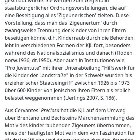
geschaut wurde. Sie werden zum Gegenbild
staatsbürgerlicher Ordnungsvorstellungen, die auf
eine Beseitigung alles 'Zigeunerischen' zielten. Diese
Vorstellung, dass man das 'Zigeunertum' durch
zwangsweise Trennung der Kinder von ihren Eltern
beseitigen könne, d.h. Kinderraub durch die Behörden,
lebt in verschiedenen Formen der KJL fort, besonders
während des Nationalsozialismus und danach (Floden
norw.1936, dt.1950). Aber auch in Institutionen wie
"Pro Juventute" mit ihrer Unterabteilung "Hilfswerk für
die Kinder der Landstraße" in der Schweiz wurden 'als
erzieherischer Staatseingriff' zwischen 1926 bis 1973
über 600 Kinder von Jenischen ihren Eltern als erblich
belastet weggenommen (Uerlings 2007, S. 186).
Aus Cervantes'
Preciosa
hat die KJL auf dem Umweg
über Brentano und Bechsteins Märchensammlung das
Motiv des kinderraubenden Zigeuners übernommen,
eines der häufigsten Motive in dem von Faszination für