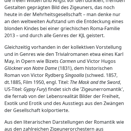
die freien Wilden und Angst vor den dunklen, fremden
Gestalten geprägten Bild des Zigeuners, das noch
heute in der Mehrheitsgesellschaft – man denke nur
an den weltweiten Aufstand um die Entdeckung eines
blonden Kindes bei einer griechischen Roma-Familie
2013 – und durch alle Genres der KJL geistert.
Gleichzeitig vorhanden in der kollektiven Vorstellung
und in Genres wie den Trivialromanen etwa eines Karl
May, in Opern wie Bizets
Carmen
und Victor Hugos
Glöckner von Notre Dame
(1831), dem historischen
Roman von Victor Rydberg
Singoalla
(schwed. 1857,
dt.1885, Film 1950, engl. Titel:
The Mask and the Sword
,
US-Titel:
Gypsy Fury
) findet sich die 'Zigeunerromantik',
die fernab von der Lebensrealität Bilder der Freiheit,
Exotik und Erotik und des Ausstiegs aus den Zwängen
der Gesellschaft kolportierte.
Aus den literarischen Darstellungen der Romantik wie
aus den zahlreichen Zigeunerorchestern aus