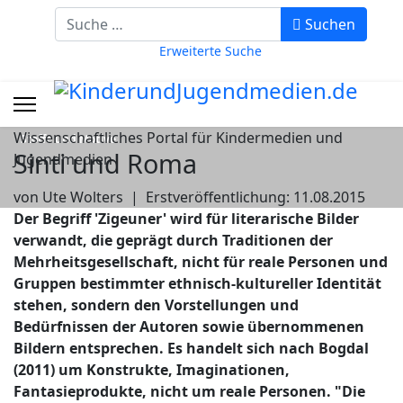
Suchbegriff eingeben
Suchen
Erweiterte Suche
Wissenschaftliches Portal für Kindermedien und
Stoffe und Motive
Sinti und Roma
Jugendmedien
von Ute Wolters
|
Erstveröffentlichung: 11.08.2015
Der Begriff 'Zigeuner' wird für literarische Bilder
verwandt, die geprägt durch Traditionen der
Mehrheitsgesellschaft, nicht für reale Personen und
Gruppen bestimmter ethnisch-kultureller Identität
stehen, sondern den Vorstellungen und
Bedürfnissen der Autoren sowie übernommenen
Bildern entsprechen. Es handelt sich nach Bogdal
(2011) um Konstrukte, Imaginationen,
Fantasieprodukte, nicht um reale Personen. "Die