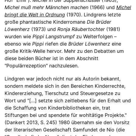
Hof "Emil"):
Michel in der Suppenschüssel
(1963),
Michel muß mehr Männchen machen
(1966) und
Michel
bringt die Welt in Ordnung
(1970). Lindgrens letzte
große phantastische Kinderromane
Die Brüder
Löwenherz
(1973) und
Ronja Räubertochter
(1981)
wurden wie
Pippi Langstrumpf
zu Welterfolgen –
ebenso wie
Pippi
riefen die
Brüder Löwenherz
eine
große Kritik-Welle hervor. Mehr zu den Debatten um
diese beiden Bücher ist in dem Abschnitt
"Populärrezeption" nachzulesen.
Lindgren war jedoch nicht nur als Autorin bekannt,
sondern meldete sich in den Bereichen Kinderrechte,
Kindererziehung, Tierschutz und Steuergesetze zu
Wort und "[…] setzte sich zeitlebens für den Erhalt und
die Schaffung von Kinderbibliotheken ein, trat
Stiftungen bei und spendete für wohltätige Projekte."
(Dankert 2013, S. 245) 1980 übernahm sie den Vorsitz
der literarischen Gesellschaft Samfundet de Nio (die