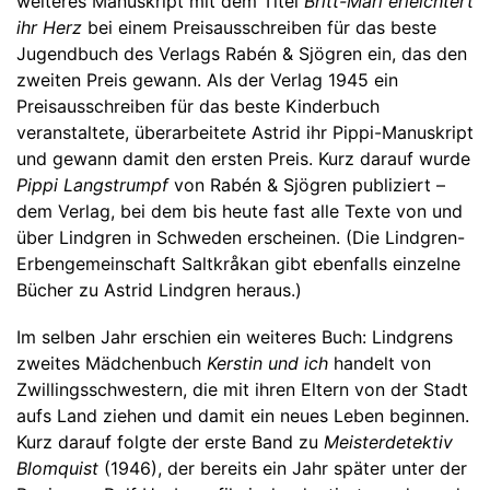
weiteres Manuskript mit dem Titel
Britt-Mari erleichtert
ihr Herz
bei einem Preisausschreiben für das beste
Jugendbuch des Verlags Rabén & Sjögren ein, das den
zweiten Preis gewann. Als der Verlag 1945 ein
Preisausschreiben für das beste Kinderbuch
veranstaltete, überarbeitete Astrid ihr Pippi-Manuskript
und gewann damit den ersten Preis. Kurz darauf wurde
Pippi Langstrumpf
von Rabén & Sjögren publiziert –
dem Verlag, bei dem bis heute fast alle Texte von und
über Lindgren in Schweden erscheinen. (Die Lindgren-
Erbengemeinschaft Saltkråkan gibt ebenfalls einzelne
Bücher zu Astrid Lindgren heraus.)
Im selben Jahr erschien ein weiteres Buch: Lindgrens
zweites Mädchenbuch
Kerstin und ich
handelt von
Zwillingsschwestern, die mit ihren Eltern von der Stadt
aufs Land ziehen und damit ein neues Leben beginnen.
Kurz darauf folgte der erste Band zu
Meisterdetektiv
Blomquist
(1946), der bereits ein Jahr später unter der