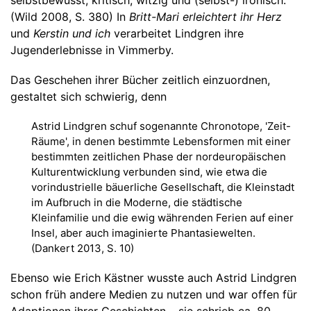
selbstbewusst, kritisch, witzig und (selbst-) ironisch."
(Wild 2008, S. 380) In
Britt-Mari erleichtert ihr Herz
und
Kerstin und ich
verarbeitet Lindgren ihre
Jugenderlebnisse in Vimmerby.
Das Geschehen ihrer Bücher zeitlich einzuordnen,
gestaltet sich schwierig, denn
Astrid Lindgren schuf sogenannte Chronotope, 'Zeit-
Räume', in denen bestimmte Lebensformen mit einer
bestimmten zeitlichen Phase der nordeuropäischen
Kulturentwicklung verbunden sind, wie etwa die
vorindustrielle bäuerliche Gesellschaft, die Kleinstadt
im Aufbruch in die Moderne, die städtische
Kleinfamilie und die ewig währenden Ferien auf einer
Insel, aber auch imaginierte Phantasiewelten.
(Dankert 2013, S. 10)
Ebenso wie Erich Kästner wusste auch Astrid Lindgren
schon früh andere Medien zu nutzen und war offen für
Adaptionen ihrer Geschichten – sie schrieb ca. 80