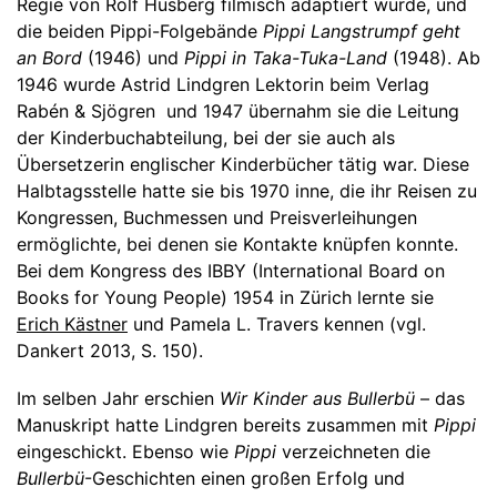
Regie von Rolf Husberg filmisch adaptiert wurde, und
die beiden Pippi-Folgebände
Pippi Langstrumpf geht
an Bord
(1946) und
Pippi in Taka-Tuka-Land
(1948). Ab
1946 wurde Astrid Lindgren Lektorin beim Verlag
Rabén & Sjögren und 1947 übernahm sie die Leitung
der Kinderbuchabteilung, bei der sie auch als
Übersetzerin englischer Kinderbücher tätig war. Diese
Halbtagsstelle hatte sie bis 1970 inne, die ihr Reisen zu
Kongressen, Buchmessen und Preisverleihungen
ermöglichte, bei denen sie Kontakte knüpfen konnte.
Bei dem Kongress des IBBY (International Board on
Books for Young People) 1954 in Zürich lernte sie
Erich Kästner
und Pamela L. Travers kennen (vgl.
Dankert 2013, S. 150).
Im selben Jahr erschien
Wir Kinder aus Bullerbü
– das
Manuskript hatte Lindgren bereits zusammen mit
Pippi
eingeschickt. Ebenso wie
Pippi
verzeichneten die
Bullerbü
-Geschichten einen großen Erfolg und