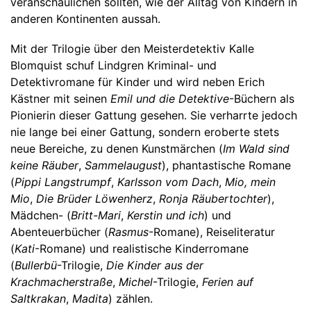
veranschaulichen sollten, wie der Alltag von Kindern in
anderen Kontinenten aussah.
Mit der Trilogie über den Meisterdetektiv Kalle
Blomquist schuf Lindgren Kriminal- und
Detektivromane für Kinder und wird neben Erich
Kästner mit seinen
Emil und die Detektive
-Büchern als
Pionierin dieser Gattung gesehen. Sie verharrte jedoch
nie lange bei einer Gattung, sondern eroberte stets
neue Bereiche, zu denen Kunstmärchen (
Im Wald sind
keine Räuber
,
Sammelaugust
), phantastische Romane
(
Pippi Langstrumpf
,
Karlsson vom Dach
,
Mio, mein
Mio
,
Die Brüder Löwenherz
,
Ronja Räubertochter
),
Mädchen- (
Britt-Mari
,
Kerstin und ich
) und
Abenteuerbücher (
Rasmus
-Romane), Reiseliteratur
(
Kati
-Romane) und realistische Kinderromane
(
Bullerbü
-Trilogie,
Die Kinder aus der
Krachmacherstraße
,
Michel
-Trilogie,
Ferien auf
Saltkrakan
,
Madita
) zählen.