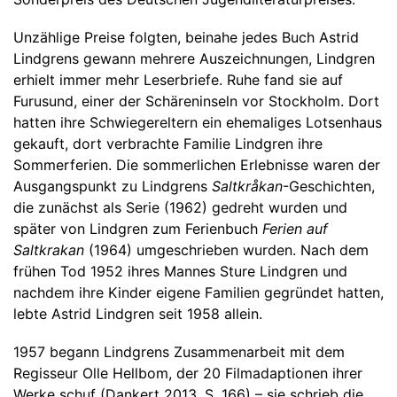
Unzählige Preise folgten, beinahe jedes Buch Astrid
Lindgrens gewann mehrere Auszeichnungen, Lindgren
erhielt immer mehr Leserbriefe. Ruhe fand sie auf
Furusund, einer der Schäreninseln vor Stockholm. Dort
hatten ihre Schwiegereltern ein ehemaliges Lotsenhaus
gekauft, dort verbrachte Familie Lindgren ihre
Sommerferien. Die sommerlichen Erlebnisse waren der
Ausgangspunkt zu Lindgrens
Saltkråkan
-Geschichten,
die zunächst als Serie (1962) gedreht wurden und
später von Lindgren zum Ferienbuch
Ferien auf
Saltkrakan
(1964) umgeschrieben wurden. Nach dem
frühen Tod 1952 ihres Mannes Sture Lindgren und
nachdem ihre Kinder eigene Familien gegründet hatten,
lebte Astrid Lindgren seit 1958 allein.
1957 begann Lindgrens Zusammenarbeit mit dem
Regisseur Olle Hellbom, der 20 Filmadaptionen ihrer
Werke schuf (Dankert 2013, S. 166) – sie schrieb die