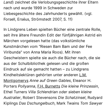
Land
) zeichnet die Verlobungsgeschichte ihrer Eltern
nach und wurde 1999 in Schweden zur
Liebesgeschichte des Jahrhunderts gewählt. (vgl.
Forsell, Erséus, Strömstedt 2007, S. 11)
In Lindgrens Leben spielten Bücher eine zentrale Rolle,
seit ihre ältere Freundin Edit der fünfjährigen Astrid ein
Märchen vorgelesen hatte (das volkstümliche
Kunstmärchen vom "Riesen Bam Bam und der Fee
Viribunda" von Anna Maria Roos). Mit ihren
Geschwistern spielte sie auch die Bücher nach, die sie
aus der Schulbibliothek gelesen und die großen
Eindruck auf sie gemacht hatten – zu Lindgrens
Kindheitslektüren gehörten unter anderen
L.M.
Montgomerys
Anne auf Green Gables
, Eleanor H.
Porters
Pollyanna
,
F.H. Burnetts
Die kleine Prinzessin
,
Ethel Turners
Villa Schlendrian oder sieben kleine
Australier
, Robert Stevensons
Die Schatzinsel
, Rudyard
Kiplings
Das Dschungelbuch
, Mark Twains
Tom Sawyer