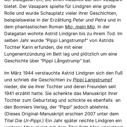
bietet. Der Vasapark spielte für Lindgren eine große
Rolle und wurde Schauplatz vieler ihrer Geschichten,
beispielsweise in der Erzählung
Peter und Petra
und in
dem phantastischen Roman
Mio, mein Mio
. In der
Dalagatan wohnte Astrid Lindgren bis zu ihrem Tod. Im
selben Jahr wurde "Pippi Langstrumpf" von Astrids
Tochter Karin erfunden, die mit einer
Lungenentzündung im Bett lag und plötzlich um eine
Geschichte über "Pippi Långstrump" bat.
Im März 1944 verstauchte Astrid Lindgren sich den Fuß
und schrieb die Geschichten zu
Pippi Langstrumpf
nieder, die sie ihrer Tochter und deren Freunden seit
1941 erzählt hatte. Sie schenkte das Manuskript ihrer
Tochter zum Geburtstag und schickte es ebenfalls an
den Bonniers Verlag, der "Pippi" jedoch ablehnte.
(Dieses Original-Manuskript erschien 2007 unter dem
Titel
Die Ur-Pippi
.) Ein Jahr später reichte Lindgren ein