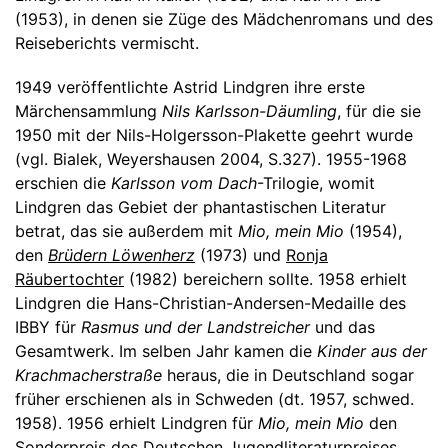
(1953), in denen sie Züge des Mädchenromans und des
Reiseberichts vermischt.
1949 veröffentlichte Astrid Lindgren ihre erste
Märchensammlung
Nils Karlsson-Däumling
, für die sie
1950 mit der Nils-Holgersson-Plakette geehrt wurde
(vgl. Bialek, Weyershausen 2004, S.327). 1955-1968
erschien die
Karlsson vom Dach
-Trilogie, womit
Lindgren das Gebiet der phantastischen Literatur
betrat, das sie außerdem mit
Mio, mein Mio
(1954),
den
Brüdern Löwenherz
(1973) und
Ronja
Räubertochter
(1982) bereichern sollte. 1958 erhielt
Lindgren die Hans-Christian-Andersen-Medaille des
IBBY für
Rasmus und der Landstreicher
und das
Gesamtwerk. Im selben Jahr kamen die
Kinder aus der
Krachmacherstraße
heraus, die in Deutschland sogar
früher erschienen als in Schweden (dt. 1957, schwed.
1958). 1956 erhielt Lindgren für
Mio, mein Mio
den
Sonderpreis des Deutschen Jugendliteraturpreises.