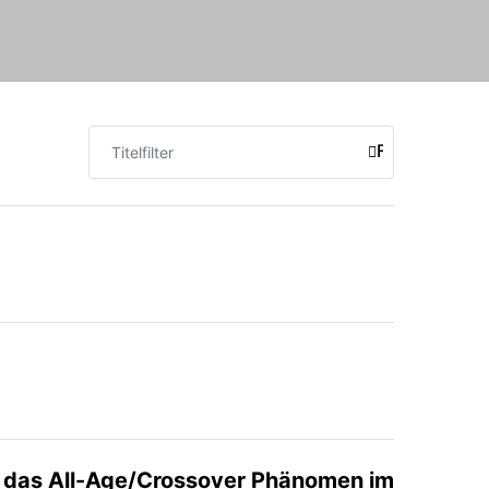
Titelfilter
FILTER
d das All-Age/Crossover Phänomen im