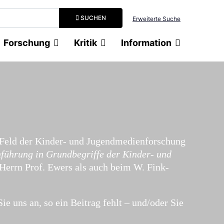
Suchbegriff eingeben
SUCHEN
Erweiterte Suche
Forschung
Kritik
Information
m Feld der Kinder- und Jugendmedienforschung
nführung in Grundbegriffe der Kinder- und
 Herrn Prof. Ewers als auch beim W. Fink-
ie uns an, so ein Beitrag fehlt – und/oder Sie