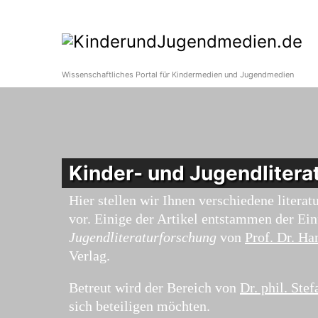
Wissenschaftliches Portal für Kindermedien und Jugendmedien
Kinder- und Jugendlitera
Hier stellen wir Ihnen verschiedene liter
vor. Einige der Artikel entstammen der Ei
Jugendliteraturforschung
von
Prof. Dr. H
Verlag.
Betreut wird der Bereich von
Dr. phil. Ste
sich beteiligen möchten.