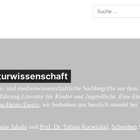
turwissenschaft
atur- und medienwissenschaftliche Sachbegriffe aus de
nführung
Literatur für Kinder und Jugendliche. Eine Ei
ans-Heino Ewers
; wir bedanken uns herzlich sowohl bei
fanie Jakobi
und
Prof. Dr. Tobias Kurwinkel
.
Schreiben
S