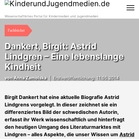
Wissenschaftliches Portal für Kindermedien und Jugendmedien
Fachbücher
Dankert, Birgit: Astrid
Lindgren – Eine lebenslange
Kindheit
von
Anna Zamolska
|
Erstveröffentlichung: 11.05.2014
Birgit Dankert hat eine aktuelle Biografie Astrid
Lindgrens vorgelegt. In dieser zeichnet sie ein
differenziertes Bild der schwedischen Autorin,
erfasst ihr Werk wissenschaftlich und hinterfragt
den heutigen Umgang des Literaturmarktes mit
Lindgren – alles Aspekte, die unser Wissen um
Astrid