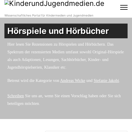
Wissenschaftliches Portal für Kindermedien und Jugendmedien
Hörspiele und Hörbücher
Hier lesen Sie Rezensionen zu Hörspielen und Hörbüchern. Das
Spektrum der rezensierten Medien umfasst sowohl Original-Hörspiele
als auch Adaptionen, Lesungen, Sachhörbücher, Kinder- und
Jugendhörspielserien, Klassiker etc.
Betreut wird die Kategorie von
Andreas Wicke
und
Stefanie Jakobi
.
Schreiben
Sie uns an, wenn Sie einen Vorschlag haben oder Sie sich
beteiligen möchten.