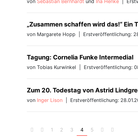
von
Sebastian Bernhardt
und
Ina Henke
|
Erst
„Zusammen schaffen wird das!“ Ein 
von Margarete Hopp
|
Erstveröffentlichung: 
Tagung: Cornelia Funke Intermedial
von Tobias Kurwinkel
|
Erstveröffentlichung: 
Zum 20. Todestag von Astrid Lindgr
von
Inger Lison
|
Erstveröffentlichung: 28.01.
1
2
3
4
5