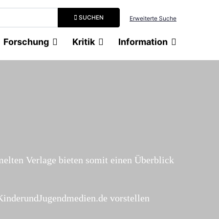
Suchbegriff eingeben
SUCHEN
Erweiterte Suche
Forschung
Kritik
Information
melten Verlage bieten somit einen Überblick
f KinderundJugendmedien.de vorstellen