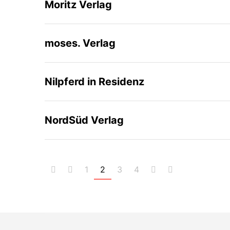
Moritz Verlag
moses. Verlag
Nilpferd in Residenz
NordSüd Verlag
1
2
3
4