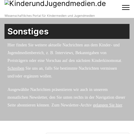
Wissenschaftliches Portal für Kindermedien und Jugendmedien
Sonstiges
Hier finden Sie weitere aktuelle Nachrichten aus dem Kinder- und
Jugendmedienbereich, z. B. Interviews, Bekanntgaben von
Preisträgern oder eine Vorschau auf den nächsten Kinderkinomonat.
Schreiben
Sie uns an, falls Sie bestimmte Nachrichten vermissen
und/oder ergänzen wollen.
Ausgewählte Nachrichten präsentieren wir auch in unserem
monatlichen Newsletter, den Sie unten rechts in der Navigation dieser
Seite abonnieren können. Zum Newsletter-Archiv
gelangen Sie hier
.