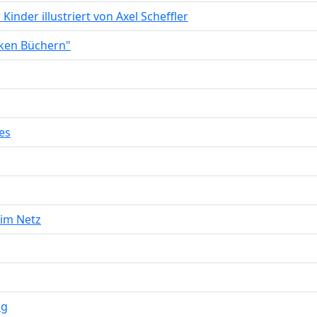
inder illustriert von Axel Scheffler
rken Büchern"
es
 im Netz
ng