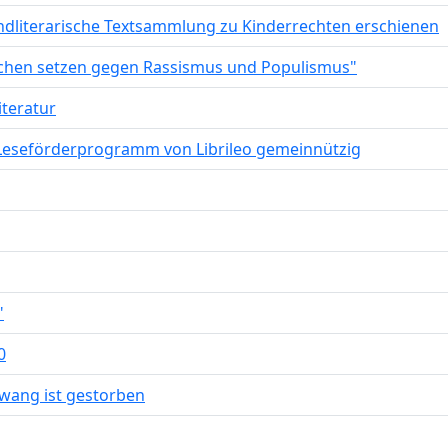
endliterarische Textsammlung zu Kinderrechten erschienen
eichen setzen gegen Rassismus und Populismus"
iteratur
nd Leseförderprogramm von Librileo gemeinnützig
"
0
ewang ist gestorben