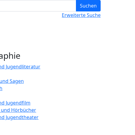
Suchbegriff ei
Suchen
Erweiterte Suche
raphie
nd Jugendliteratur
und Sagen
h
nd Jugendfilm
e und Hörbücher
nd Jugendtheater