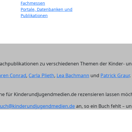
Fachmessen
Portale, Datenbanken und
Publikationen
n Fachpublikationen zu verschiedenen Themen der Kinder- 
Maren Conrad
,
Carla Plieth
,
Lea Bachmann
und
Patrick Graur
.
erne für KinderundJugendmedien.de rezensieren lassen möc
buch@kinderundjugendmedien.de
an, so ein Buch fehlt – u