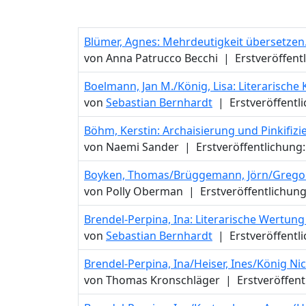
Blümer, Agnes: Mehrdeutigkeit übersetzen.
von Anna Patrucco Becchi
|
Erstveröffent
Boelmann, Jan M./König, Lisa: Literarisch
von
Sebastian Bernhardt
|
Erstveröffentl
Böhm, Kerstin: Archaisierung und Pinkifizi
von Naemi Sander
|
Erstveröffentlichung:
Boyken, Thomas/Brüggemann, Jörn/Gregor-G
von Polly Oberman
|
Erstveröffentlichung
Brendel-Perpina, Ina: Literarische Wertung 
von
Sebastian Bernhardt
|
Erstveröffentl
Brendel-Perpina, Ina/Heiser, Ines/König Nic
von Thomas Kronschläger
|
Erstveröffent