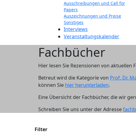
Ausschreibungen und Call for
Papers
Auszeichnungen und Preise
Sonstiges
Interviews
Veranstaltungskalender
Fachbücher
Hier lesen Sie Rezensionen von aktuelle
Betreut wird die Kategorie von
Prof. Dr. 
können Sie
hier herunterladen
.
Eine Übersicht der Fachbücher, die wir g
Schreiben Sie uns unter der Adresse
fach
Filter