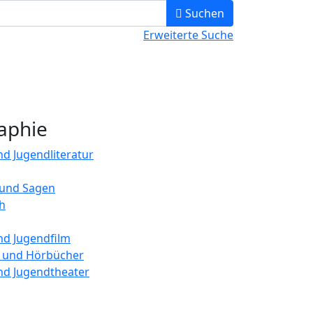
Suchbegriff ei
Suchen
Erweiterte Suche
raphie
nd Jugendliteratur
und Sagen
h
nd Jugendfilm
e und Hörbücher
nd Jugendtheater