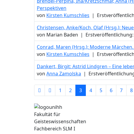
Brendel-Perpina, Ina/Kretzschmar, Anna (Hrs
Perspektiven
von
Kirsten Kumschlies
|
Erstveröffentlic
Christensen, Anke/Koch, Olaf (Hrsg.): Neue
von Marian Baden
|
Erstveröffentlichung:
Conrad, Maren (Hrsg.): Moderne Märchen. 
von
Kirsten Kumschlies
|
Erstveröffentlic
Dankert, Birgit: Astrid Lindgren – Eine leb
von
Anna Zamolska
|
Erstveröffentlichun
1
2
3
4
5
6
7
8
Fakultät für
Geisteswissenschaften
Fachbereich SLM I