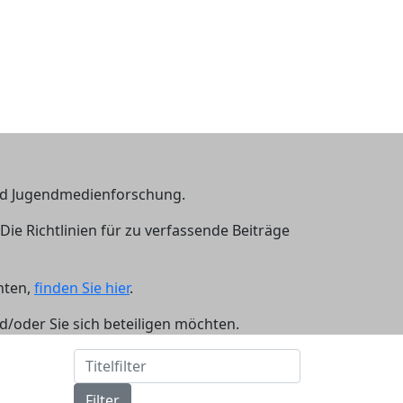
und Jugendmedienforschung.
 Die Richtlinien für zu verfassende Beiträge
hten,
finden Sie hier
.
nd/oder Sie sich beteiligen möchten.
Titelfilter
Filter